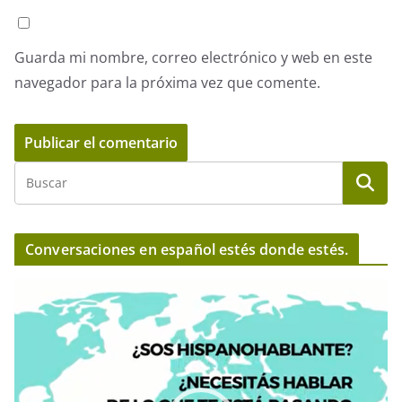
Guarda mi nombre, correo electrónico y web en este
navegador para la próxima vez que comente.
Conversaciones en español estés donde estés.
R
e
p
r
o
d