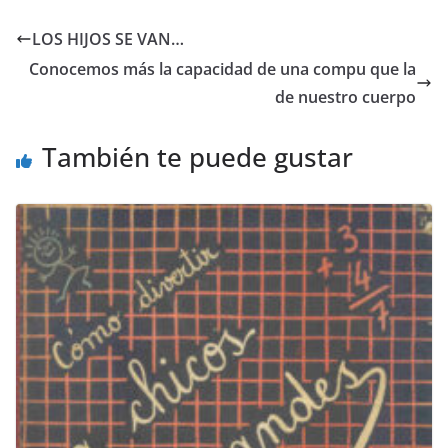
c
itt
ai
at
e
p
e
er
l
s
gr
y
LOS HIJOS SE VAN…
b
A
a
Li
Conocemos más la capacidad de una compu que la
o
p
m
n
de nuestro cuerpo
o
p
k
También te puede gustar
k