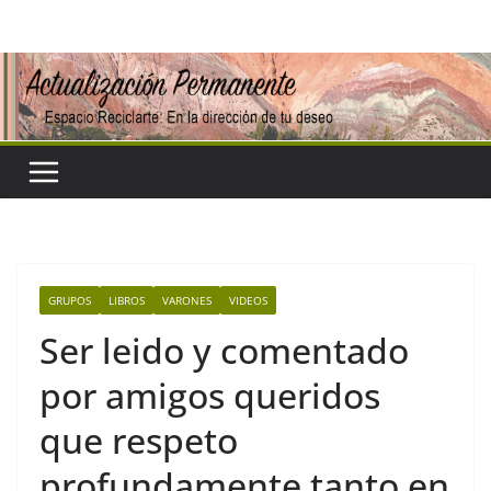
Saltar
al
contenido
GRUPOS
LIBROS
VARONES
VIDEOS
Ser leido y comentado
por amigos queridos
que respeto
profundamente tanto en