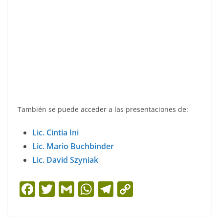
También se puede acceder a las presentaciones de:
Lic. Cintia Ini
Lic. Mario Buchbinder
Lic. David Szyniak
F
T
G
W
T
C
a
w
m
h
el
o