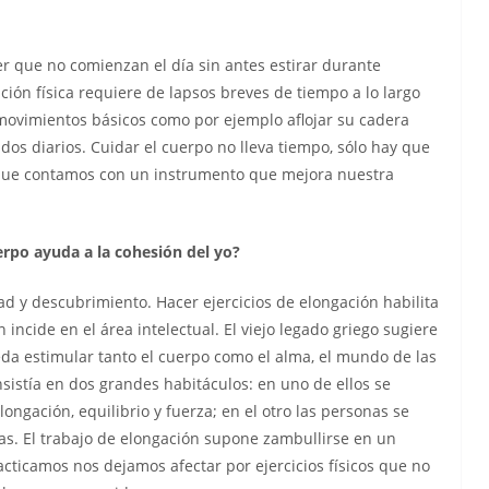
r que no comienzan el día sin antes estirar durante
ón física requiere de lapsos breves de tiempo a lo largo
 movimientos básicos como por ejemplo aflojar su cadera
s diarios. Cuidar el cuerpo no lleva tiempo, sólo hay que
 que contamos con un instrumento que mejora nuestra
erpo ayuda a la cohesión del yo?
ad y descubrimiento. Hacer ejercicios de elongación habilita
 incide en el área intelectual. El viejo legado griego sugiere
da estimular tanto el cuerpo como el alma, el mundo de las
nsistía en dos grandes habitáculos: en uno de ellos se
ngación, equilibrio y fuerza; en el otro las personas se
as. El trabajo de elongación supone zambullirse en un
ticamos nos dejamos afectar por ejercicios físicos que no