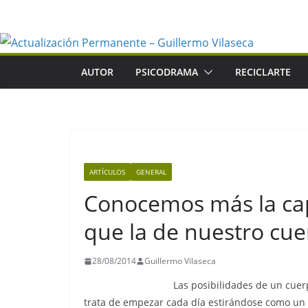
Saltar
al
contenido
AUTOR
PSICODRAMA
RECICLARTE
ARTÍCULOS
GENERAL
Conocemos más la ca
que la de nuestro cu
28/08/2014
Guillermo Vilaseca
Las posibilidades de un cuerpo
trata de empezar cada día estirándose como un g