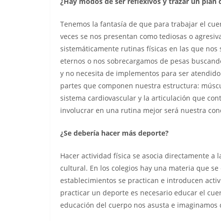
¿Hay modos de ser reflexivos y trazar un plan de
Tenemos la fantasía de que para trabajar el cue
veces se nos presentan como tediosas o agresivas
sistemáticamente rutinas físicas en las que no
eternos o nos sobrecargamos de pesas buscando 
y no necesita de implementos para ser atendido.
partes que componen nuestra estructura: músculo
sistema cardiovascular y la articulación que co
involucrar en una rutina mejor será nuestra cond
¿Se debería hacer más deporte?
Hacer actividad física se asocia directamente a l
cultural. En los colegios hay una materia que s
establecimientos se practican e introducen activ
practicar un deporte es necesario educar el cuer
educación del cuerpo nos asusta e imaginamos