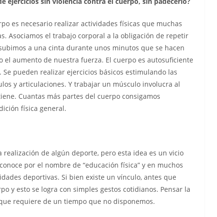
 ejercicios sin violencia contra el cuerpo, sin padecerlo?
rpo es necesario realizar actividades físicas que muchas
. Asociamos el trabajo corporal a la obligación de repetir
s subimos a una cinta durante unos minutos que se hacen
el aumento de nuestra fuerza. El cuerpo es autosuficiente
 Se pueden realizar ejercicios básicos estimulando las
s y articulaciones. Y trabajar un músculo involucra al
ntiene. Cuantas más partes del cuerpo consigamos
ición física general.
a realización de algún deporte, pero esta idea es un vicio
e conoce por el nombre de “educación física” y en muchos
idades deportivas. Si bien existe un vínculo, antes que
po y esto se logra con simples gestos cotidianos. Pensar la
 que requiere de un tiempo que no disponemos.