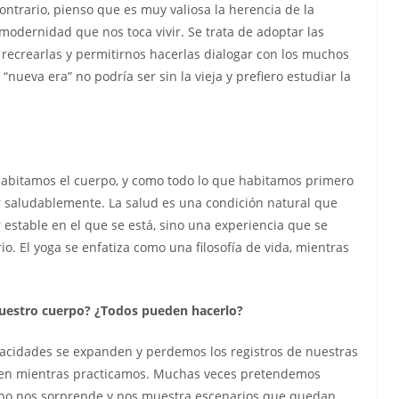
contrario, pienso que es muy valiosa la herencia de la
a modernidad que nos toca vivir. Se trata de adoptar las
 recrearlas y permitirnos hacerlas dialogar con los muchos
nueva era” no podría ser sin la vieja y prefiero estudiar la
Habitamos el cuerpo, y como todo lo que habitamos primero
r saludablemente. La salud es una condición natural que
 estable en el que se está, sino una experiencia que se
o. El yoga se enfatiza como una filosofía de vida, mientras
uestro cuerpo? ¿Todos pueden hacerlo?
acidades se expanden y perdemos los registros de nuestras
ecen mientras practicamos. Muchas veces pretendemos
uerpo nos sorprende y nos muestra escenarios que quedan