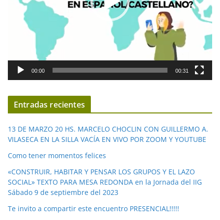
u
c
t
o
r
d
00:00
00:31
e
v
í
Entradas recientes
d
e
13 DE MARZO 20 HS. MARCELO CHOCLIN CON GUILLERMO A.
o
VILASECA EN LA SILLA VACÍA EN VIVO POR ZOOM Y YOUTUBE
Como tener momentos felices
«CONSTRUIR, HABITAR Y PENSAR LOS GRUPOS Y EL LAZO
SOCIAL» TEXTO PARA MESA REDONDA en la Jornada del IIG
Sábado 9 de septiembre del 2023
Te invito a compartir este encuentro PRESENCIAL!!!!!