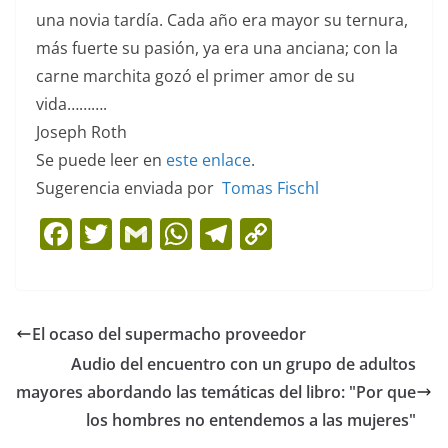
una novia tardía. Cada año era mayor su ternura,
más fuerte su pasión, ya era una anciana; con la
carne marchita gozó el primer amor de su
vida……….
Joseph Roth
Se puede leer en
este enlace
.
Sugerencia enviada por
Tomas Fischl
F
T
G
W
T
C
a
w
m
h
el
o
c
itt
ai
at
e
p
e
er
l
s
gr
y
El ocaso del supermacho proveedor
b
A
a
Li
Audio del encuentro con un grupo de adultos
o
p
m
n
mayores abordando las temáticas del libro: "Por que
o
p
k
los hombres no entendemos a las mujeres"