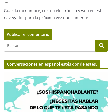
Guarda mi nombre, correo electrónico y web en este
navegador para la próxima vez que comente.
Conversaciones en español estés donde estés.
R
e
p
r
o
d