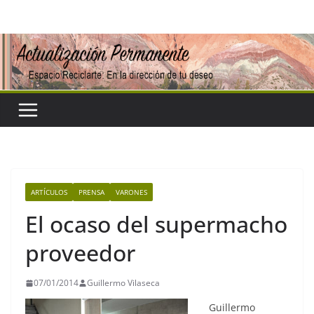
Saltar
al
contenido
ARTÍCULOS
PRENSA
VARONES
El ocaso del supermacho
proveedor
07/01/2014
Guillermo Vilaseca
Guillermo