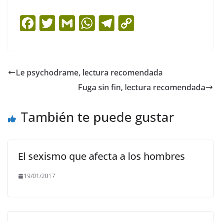
F
T
G
W
T
C
a
w
m
h
el
o
c
itt
ai
at
e
p
e
er
l
s
gr
y
Le psychodrame, lectura recomendada
b
A
a
Li
Fuga sin fin, lectura recomendada
o
p
m
n
o
p
k
También te puede gustar
k
El sexismo que afecta a los hombres
19/01/2017