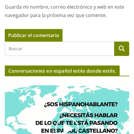
Guarda mi nombre, correo electrónico y web en este
navegador para la próxima vez que comente.
Conversaciones en español estés donde estés.
R
e
p
r
o
d
u