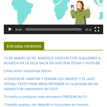
c
t
o
r
d
00:00
00:31
e
v
í
Entradas recientes
d
e
13 DE MARZO 20 HS. MARCELO CHOCLIN CON GUILLERMO A.
o
VILASECA EN LA SILLA VACÍA EN VIVO POR ZOOM Y YOUTUBE
Como tener momentos felices
«CONSTRUIR, HABITAR Y PENSAR LOS GRUPOS Y EL LAZO
SOCIAL» TEXTO PARA MESA REDONDA en la Jornada del IIG
Sábado 9 de septiembre del 2023
Te invito a compartir este encuentro PRESENCIAL!!!!!
“Cuando avanzo, me despido e incursiono en nuevos