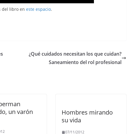
s del libro en
este espacio
.
es
¿Qué cuidados necesitan los que cuidan?
Saneamiento del rol profesional
perman
o, un varón
Hombres mirando
su vida
012
07/11/2012