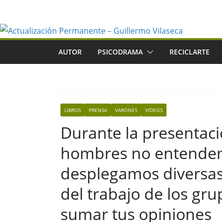
Saltar
al
contenido
AUTOR
PSICODRAMA
RECICLARTE
LIBROS
PRENSA
VARONES
VIDEOS
Durante la presentació
hombres no entendem
desplegamos diversas 
del trabajo de los gru
sumar tus opiniones