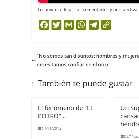
Los invito a dejar sus comentarios y perspectiva
F
T
G
W
T
C
a
w
m
h
el
o
c
itt
ai
at
e
p
e
er
l
s
gr
y
"No somos tan distintos: hombres y mujer
b
A
a
Li
necesitamos confiar en el otro"
o
p
m
n
También te puede gustar
o
p
k
k
El fenómeno de "EL
Un Sú
POTRO"…
cansad
herido
14/11/2012
09/11/2