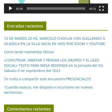
d
00:00
00:31
e
v
í
Entradas recientes
d
e
13 DE MARZO 20 HS. MARCELO CHOCLIN CON GUILLERMO A.
o
VILASECA EN LA SILLA VACÍA EN VIVO POR ZOOM Y YOUTUBE
Como tener momentos felices
«CONSTRUIR, HABITAR Y PENSAR LOS GRUPOS Y EL LAZO
SOCIAL» TEXTO PARA MESA REDONDA en la Jornada del IIG
Sábado 9 de septiembre del 2023
Te invito a compartir este encuentro PRESENCIAL!!!!!
“Cuando avanzo, me despido e incursiono en nuevos
territorios»
Comentarios recientes