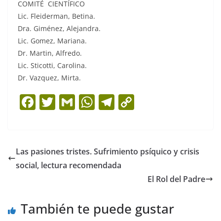
COMITÉ CIENTÍFICO
Lic. Fleiderman, Betina.
Dra. Giménez, Alejandra.
Lic. Gomez, Mariana.
Dr. Martin, Alfredo.
Lic. Sticotti, Carolina.
Dr. Vazquez, Mirta.
F
T
G
W
T
C
a
w
m
h
el
o
c
itt
ai
at
e
p
e
er
l
s
gr
y
Las pasiones tristes. Sufrimiento psíquico y crisis
b
A
a
Li
social, lectura recomendada
o
p
m
n
El Rol del Padre
o
p
k
También te puede gustar
k