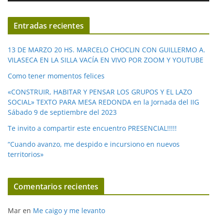
v
í
Entradas recientes
d
e
13 DE MARZO 20 HS. MARCELO CHOCLIN CON GUILLERMO A.
o
VILASECA EN LA SILLA VACÍA EN VIVO POR ZOOM Y YOUTUBE
Como tener momentos felices
«CONSTRUIR, HABITAR Y PENSAR LOS GRUPOS Y EL LAZO
SOCIAL» TEXTO PARA MESA REDONDA en la Jornada del IIG
Sábado 9 de septiembre del 2023
Te invito a compartir este encuentro PRESENCIAL!!!!!
“Cuando avanzo, me despido e incursiono en nuevos
territorios»
Comentarios recientes
Mar
en
Me caigo y me levanto