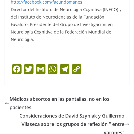
http://facebook.com/facundomanes
Director del Instituto de Neurología Cognitiva (INECO) y
del Instituto de Neurociencias de la Fundación
Favaloro. Presidente del Grupo de Investigación en
Neurología Cognitiva de la Federación Mundial de
Neurología.
F
T
G
W
T
C
a
w
m
h
el
o
c
itt
ai
at
e
p
e
er
l
s
gr
y
Médicos absortos en las pantallas, no en los
b
A
a
Li
pacientes
o
p
m
n
Consideraciones de David Szyniak y Guillermo
o
p
k
Vilaseca sobre los grupos de reflexión " entre
varones"