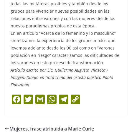
todas las metáforas posibles y también desde los
grupos para vivenciar nuevas posibilidades en las
relaciones entre varones y con las mujeres desde los
nuevos paradigmas propios de esta época.
En en artículo “Acerca de lo femenino y lo masculino”
sintetizamos la experiencia de los grupos mixtos que
levamos adelante desde los 90 asi como en “Varones
población en riesgo” caracterizamos las dificultades de
los varones en este proceso de transformación.
Artículo escrito por Lic. Guillermo Augusto Vilaseca /
Imagen: Dibujo en tinta china del artista plástico Pablo
Flaiszman
F
T
G
W
T
C
a
w
m
h
el
o
c
itt
ai
at
e
p
e
er
l
s
gr
y
Mujeres, frase atribuida a Marie Curie