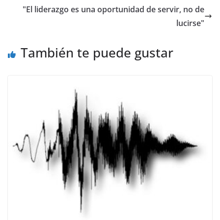
b
A
a
Li
"El liderazgo es una oportunidad de servir, no de
o
p
m
n
lucirse"
o
p
k
También te puede gustar
k