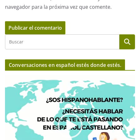
navegador para la próxima vez que comente.
Conversaciones en español estés donde estés.
R
e
p
r
o
d
u
c