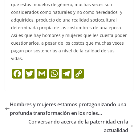
que estos modelos de género, muchas veces son
considerados como naturales y no como heredados y
adquiridos, producto de una realidad sociocultural
determinada propia de las costumbres de una época.
Así es que hay hombres y mujeres que les cuesta poder
cuestionarlos, a pesar de los costos que muchas veces
pagan por sostenerlas a nivel de la calidad de sus
vidas.
F
T
G
W
T
C
a
w
m
h
el
o
c
itt
ai
at
e
p
e
er
l
s
gr
y
Hombres y mujeres estamos protagonizando una
b
A
a
Li
profunda transformación en los roles…
o
p
m
n
Conversando acerca de la paternidad en la
o
p
k
actualidad