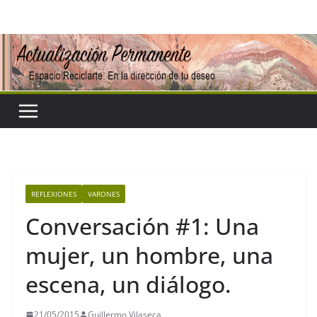
Saltar
al
contenido
REFLEXIONES
VARONES
Conversación #1: Una
mujer, un hombre, una
escena, un diálogo.
21/05/2015
Guillermo Vilaseca