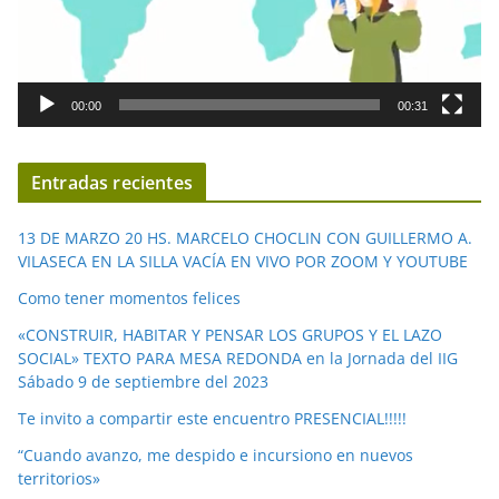
t
o
r
d
00:00
00:31
e
v
í
Entradas recientes
d
e
13 DE MARZO 20 HS. MARCELO CHOCLIN CON GUILLERMO A.
o
VILASECA EN LA SILLA VACÍA EN VIVO POR ZOOM Y YOUTUBE
Como tener momentos felices
«CONSTRUIR, HABITAR Y PENSAR LOS GRUPOS Y EL LAZO
SOCIAL» TEXTO PARA MESA REDONDA en la Jornada del IIG
Sábado 9 de septiembre del 2023
Te invito a compartir este encuentro PRESENCIAL!!!!!
“Cuando avanzo, me despido e incursiono en nuevos
territorios»