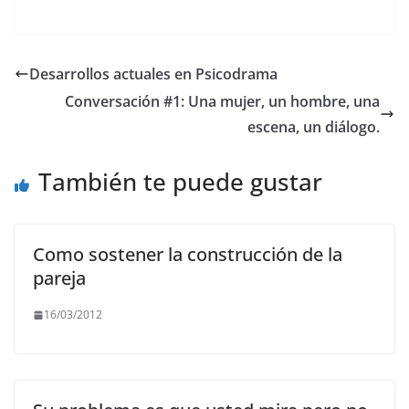
a
w
m
h
el
o
c
itt
ai
at
e
p
e
er
l
s
gr
y
Desarrollos actuales en Psicodrama
b
A
a
Li
Conversación #1: Una mujer, un hombre, una
o
p
m
n
escena, un diálogo.
o
p
k
También te puede gustar
k
Como sostener la construcción de la
pareja
16/03/2012