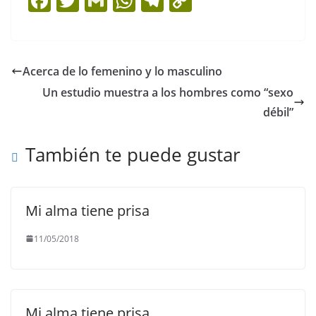
F
T
G
W
T
C
a
w
m
h
el
o
c
itt
ai
at
e
p
e
er
l
s
gr
y
Acerca de lo femenino y lo masculino
b
A
a
Li
Un estudio muestra a los hombres como “sexo
o
p
m
n
débil”
o
p
k
También te puede gustar
k
Mi alma tiene prisa
11/05/2018
Mi alma tiene prisa