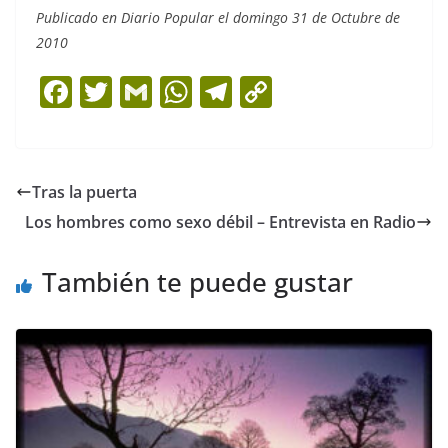
Publicado en Diario Popular el domingo 31 de Octubre de
2010
F
T
G
W
T
C
a
w
m
h
el
o
c
itt
ai
at
e
p
e
er
l
s
gr
y
Tras la puerta
b
A
a
Li
Los hombres como sexo débil – Entrevista en Radio
o
p
m
n
o
p
k
También te puede gustar
k