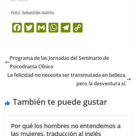
Foto:
Sebastián Autilio
F
T
G
W
T
C
a
w
m
h
el
o
c
itt
ai
at
e
p
e
er
l
s
gr
y
Programa de las Jornadas del Seminario de
b
A
a
Li
Psicodrama Clínico
o
p
m
n
La felicidad no necesita ser transmutada en belleza,
o
p
k
pero la desventura sí.
k
También te puede gustar
Por qué los hombres no entendemos a
las mujeres, traducción al inglés