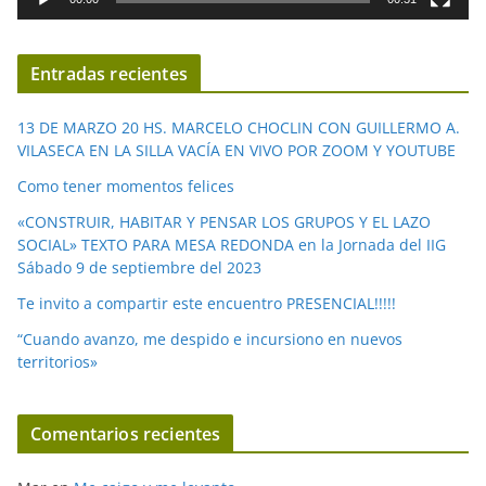
e
v
í
Entradas recientes
d
e
13 DE MARZO 20 HS. MARCELO CHOCLIN CON GUILLERMO A.
o
VILASECA EN LA SILLA VACÍA EN VIVO POR ZOOM Y YOUTUBE
Como tener momentos felices
«CONSTRUIR, HABITAR Y PENSAR LOS GRUPOS Y EL LAZO
SOCIAL» TEXTO PARA MESA REDONDA en la Jornada del IIG
Sábado 9 de septiembre del 2023
Te invito a compartir este encuentro PRESENCIAL!!!!!
“Cuando avanzo, me despido e incursiono en nuevos
territorios»
Comentarios recientes