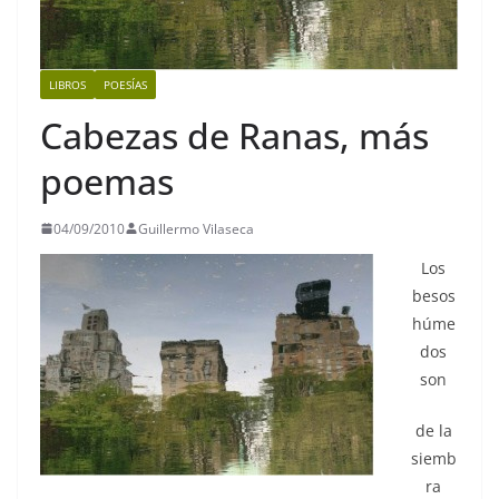
LIBROS
POESÍAS
Cabezas de Ranas, más
poemas
04/09/2010
Guillermo Vilaseca
Los
besos
húme
dos
son
de la
siemb
ra