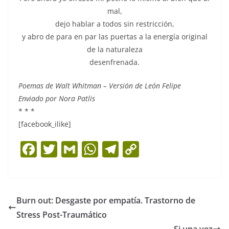
mal,
dejo hablar a todos sin restricción,
y abro de para en par las puertas a la energía original
de la naturaleza
desenfrenada.
Poemas de Walt Whitman – Versión de León Felipe
Enviado por Nora Patlis
* * *
[facebook_ilike]
F
T
G
W
T
C
a
w
m
h
el
o
c
itt
ai
at
e
p
e
er
l
s
gr
y
Burn out: Desgaste por empatía. Trastorno de
b
A
a
Li
Stress Post-Traumático
Si una vez