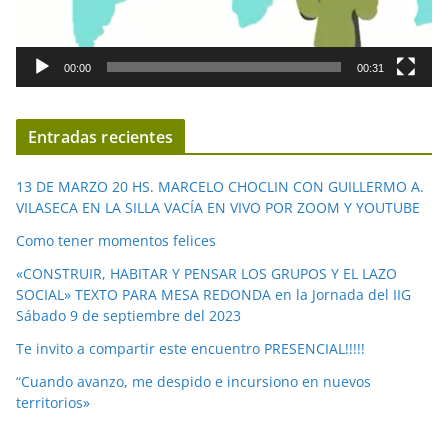
o
r
d
00:00
00:31
e
v
í
Entradas recientes
d
e
13 DE MARZO 20 HS. MARCELO CHOCLIN CON GUILLERMO A.
o
VILASECA EN LA SILLA VACÍA EN VIVO POR ZOOM Y YOUTUBE
Como tener momentos felices
«CONSTRUIR, HABITAR Y PENSAR LOS GRUPOS Y EL LAZO
SOCIAL» TEXTO PARA MESA REDONDA en la Jornada del IIG
Sábado 9 de septiembre del 2023
Te invito a compartir este encuentro PRESENCIAL!!!!!
“Cuando avanzo, me despido e incursiono en nuevos
territorios»