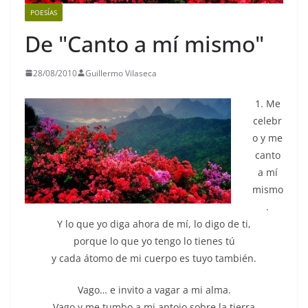
POESÍAS
De "Canto a mí mismo"
28/08/2010
Guillermo Vilaseca
1. Me
celebr
o y me
canto
a mí
mismo
.
Y lo que yo diga ahora de mí, lo digo de ti,
porque lo que yo tengo lo tienes tú
y cada átomo de mi cuerpo es tuyo también.
Vago… e invito a vagar a mi alma.
Vago y me tumbo a mi antojo sobre la tierra