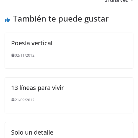
o
p
m
n
o
p
k
También te puede gustar
k
Poesía vertical
02/11/2012
13 líneas para vivir
21/09/2012
Solo un detalle