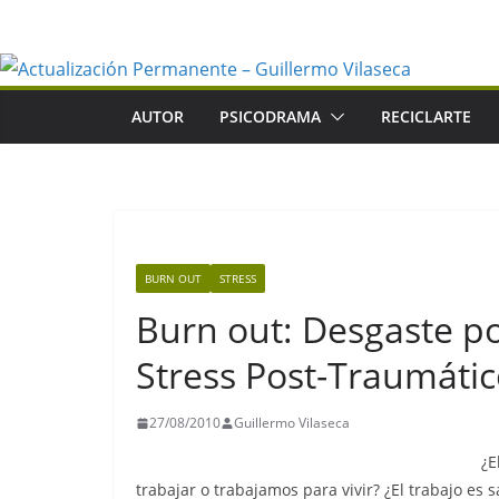
Saltar
al
contenido
AUTOR
PSICODRAMA
RECICLARTE
BURN OUT
STRESS
Burn out: Desgaste p
Stress Post-Traumáti
27/08/2010
Guillermo Vilaseca
¿E
trabajar o trabajamos para vivir? ¿El trabajo es 