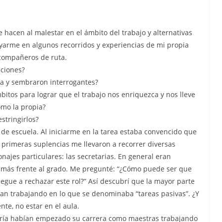
hacen al malestar en el ámbito del trabajo y alternativas
oyarme en algunos recorridos y experiencias de mi propia
 compañeros de ruta.
aciones?
la y sembraron interrogantes?
itos para lograr que el trabajo nos enriquezca y nos lleve
omo la propia?
stringirlos?
de escuela. Al iniciarme en la tarea estaba convencido que
s primeras suplencias me llevaron a recorrer diversas
ajes particulares: las secretarias. En general eran
 más frente al grado. Me pregunté: “¿Cómo puede ser que
gue a rechazar este rol?” Así descubrí que la mayor parte
aban trabajando en lo que se denominaba “tareas pasivas”. ¿Y
nte, no estar en el aula.
oría habían empezado su carrera como maestras trabajando