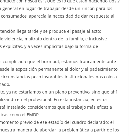
contactó con nosotros: ¿Qué es lo que están haciendo Uds.?
 general en lugar de trabajar desde un rincón para los
 consumados, aparecía la necesidad de dar respuesta al
tención llega tarde y se produce el pasaje al acto:
violencia, maltrato dentro de la familia, e inclusive
explícitas, y a veces implícitas bajo la forma de
 complicada que el burn out, estamos francamente ante
esde la exposición permanente al dolor y el padecimiento
 circunstancias poco favorables institucionales nos coloca
nado.
to, ya no estaríamos en un plano preventivo, sino que ahí
izando en el profesional. En esta instancia, en estos
está instalado, consideramos que el trabajo más eficaz a
cnicas como el EMDR.
l momento previo de ese estadío del cuadro declarado: el
uestra manera de abordar la problemática a partir de los