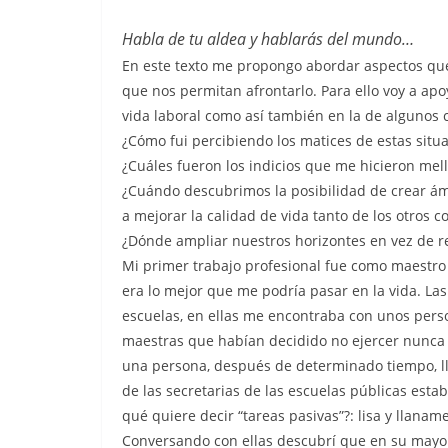
Habla de tu aldea y hablarás del mundo…
En este texto me propongo abordar aspectos que 
que nos permitan afrontarlo. Para ello voy a ap
vida laboral como así también en la de algunos
¿Cómo fui percibiendo los matices de estas situ
¿Cuáles fueron los indicios que me hicieron mel
¿Cuándo descubrimos la posibilidad de crear ámb
a mejorar la calidad de vida tanto de los otros c
¿Dónde ampliar nuestros horizontes en vez de re
Mi primer trabajo profesional fue como maestro 
era lo mejor que me podría pasar en la vida. La
escuelas, en ellas me encontraba con unos person
maestras que habían decidido no ejercer nunca
una persona, después de determinado tiempo, lle
de las secretarias de las escuelas públicas est
qué quiere decir “tareas pasivas”?: lisa y llaname
Conversando con ellas descubrí que en su may