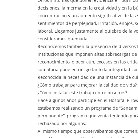
Otros síntomas que ponen evidencia el “burn out”
decisiones, la merma en la creatividad y en la 
concentración y un aumento significativo de las 
sentimientos de perplejidad, irritación, enojos, 
laboral. Llegamos justamente al quiebre de la vo
consideramos quemada.
Reconocemos también la presencia de diversos f
instituciones que imponen altas sobrecargas de t
reconocimiento, o peor aún, excesos en las crític
sumatoria pone en riesgo tanto la integridad c
Reconocida la necesidad de una instancia de cu
¿Cómo trabajar para mejorar la calidad de vida?
¿Cómo instalar este trabajo entre nosotros?
Hace algunos años participe en el Hospital Piro
estábamos realizando un programa de “Saneamien
permanente”, programa que venía teniendo poca 
rechazado por algunos.
Al mismo tiempo que observábamos que comenzab