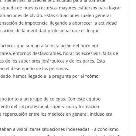
 suelen ser: la creciente dificultad para la toma de
búsqueda de nuevos recursos, mayores esfuerzos para lograr
situaciones de olvido. Estas situaciones suelen generar
sensación de impotencia, llegando a aborrecer la actividad
cación, de la identidad profesional que es lo que
actores que suman a la instalación del burn out:
area, entornos desfavorables, horarios excesivos, falta de
as de los superiores jerárquicos y de los pares. Esta
omo el desempeño de las personas.
idado, hemos llegado a la pregunta por el
“cómo”
vano junto a un grupo de colegas. Con este equipo
to del rol profesional, supervisión y formación
repercusión entre los médicos en general, incluso era
an a visibilizarse situaciones indeseadas – alcoholismo,