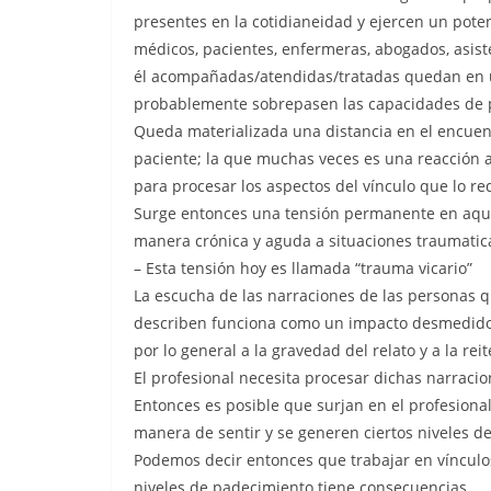
presentes en la cotidianeidad y ejercen un pote
médicos, pacientes, enfermeras, abogados, asiste
él acompañadas/atendidas/tratadas quedan en u
probablemente sobrepasen las capacidades de 
Queda materializada una distancia en el encuent
paciente; la que muchas veces es una reacción a
para procesar los aspectos del vínculo que lo re
Surge entonces una tensión permanente en aque
manera crónica y aguda a situaciones traumaticas
– Esta tensión hoy es llamada “trauma vicario”
La escucha de las narraciones de las personas 
describen funciona como un impacto desmedido 
por lo general a la gravedad del relato y a la re
El profesional necesita procesar dichas narraci
Entonces es posible que surjan en el profesiona
manera de sentir y se generen ciertos niveles de
Podemos decir entonces que trabajar en vínculo
niveles de padecimiento tiene consecuencias.