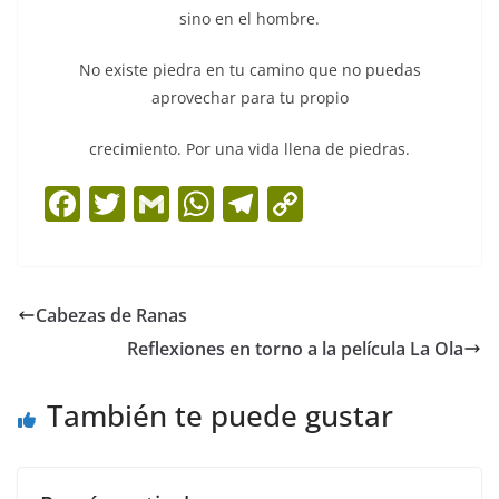
sino en el hombre.
No existe piedra en tu camino que no puedas
aprovechar para tu propio
crecimiento. Por una vida llena de piedras.
F
T
G
W
T
C
a
w
m
h
el
o
c
itt
ai
at
e
p
e
er
l
s
gr
y
Cabezas de Ranas
b
A
a
Li
Reflexiones en torno a la película La Ola
o
p
m
n
o
p
k
También te puede gustar
k