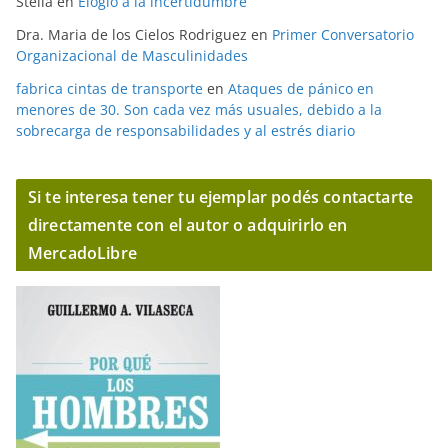
Stella
en
Elogio a la incertidumbre
Dra. Maria de los Cielos Rodriguez
en
Primer Conversatorio
Organizacional de Masculinidades
fabrica cintas de transporte
en
Ataques de pánico en
menores de 30. Son cada vez más usuales, debido a la
sobrecarga de responsabilidades y al estrés diario
Si te interesa tener tu ejemplar podés contactarte
directamente con el autor o adquirirlo en
MercadoLibre