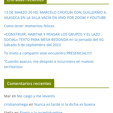
d
e
13 DE MARZO 20 HS. MARCELO CHOCLIN CON GUILLERMO A.
o
VILASECA EN LA SILLA VACÍA EN VIVO POR ZOOM Y YOUTUBE
Como tener momentos felices
«CONSTRUIR, HABITAR Y PENSAR LOS GRUPOS Y EL LAZO
SOCIAL» TEXTO PARA MESA REDONDA en la Jornada del IIG
Sábado 9 de septiembre del 2023
Te invito a compartir este encuentro PRESENCIAL!!!!!
“Cuando avanzo, me despido e incursiono en nuevos
territorios»
Comentarios recientes
Mar
en
Me caigo y me levanto
cristianomega
en
Nunca es tarde si la dicha es buena
Stella
en
Elogio a la incertidumbre