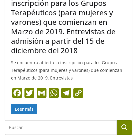
inscripción para los Grupos
Terapéuticos (para mujeres y
varones) que comienzan en
Marzo de 2019. Entrevistas de
admisión a partir del 15 de
diciembre del 2018
Se encuentra abierta la inscripción para los Grupos
Terapéuticos (para mujeres y varones) que comienzan
en Marzo de 2019. Entrevistas
F
T
G
W
T
C
a
w
m
h
el
o
c
itt
ai
at
e
p
Leer más
e
er
l
s
gr
y
b
A
a
Li