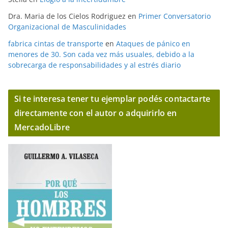
Dra. Maria de los Cielos Rodriguez
en
Primer Conversatorio
Organizacional de Masculinidades
fabrica cintas de transporte
en
Ataques de pánico en
menores de 30. Son cada vez más usuales, debido a la
sobrecarga de responsabilidades y al estrés diario
Si te interesa tener tu ejemplar podés contactarte
directamente con el autor o adquirirlo en
MercadoLibre