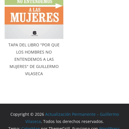
TAPA DEL LIBRO "POR QUE
LOS HOMBRES NO
ENTENDEMOS A LAS
MUJERES" DE GUILLERMO
VILASECA
Copyright © 2026
Actualización Permanente – Guillermo
Vilaseca
. Todos los derechos reservados.
Tema:
ColorMag
por ThemeGrill. Funciona con
WordPress
.