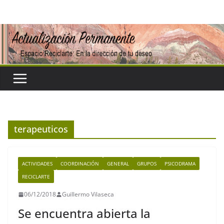
Saltar
al
contenido
terapeuticos
ACTIVIDADES
COORDINACIÓN
GENERAL
GRUPOS
PSICODRAMA
RECICLARTE
06/12/2018
Guillermo Vilaseca
Se encuentra abierta la