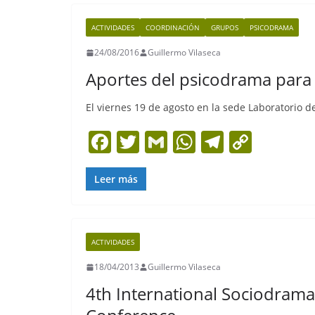
ACTIVIDADES
COORDINACIÓN
GRUPOS
PSICODRAMA
24/08/2016
Guillermo Vilaseca
Aportes del psicodrama para 
El viernes 19 de agosto en la sede Laboratorio de
F
T
G
W
T
C
a
w
m
h
el
o
c
itt
ai
at
e
p
Leer más
e
er
l
s
gr
y
b
A
a
Li
ACTIVIDADES
o
p
m
n
18/04/2013
Guillermo Vilaseca
o
p
k
4th International Sociodrama
k