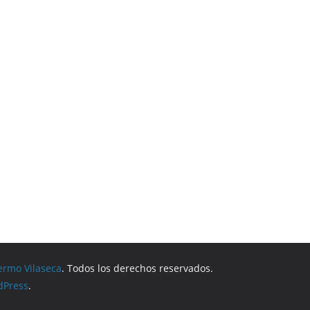
ermo Vilaseca
. Todos los derechos reservados.
dPress
.