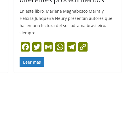
En este libro, Marlene Magnabosco Marra y
Heloisa Junqueira Fleury presentan autores que
hacen una lectura del sociodrama brasileiro,
siempre
F
T
G
W
T
C
a
w
m
h
el
o
c
itt
ai
at
e
p
Leer más
e
er
l
s
gr
y
b
A
a
Li
o
p
m
n
o
p
k
k