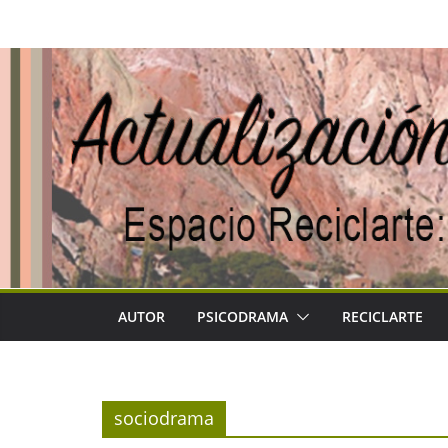
Saltar
al
contenido
AUTOR
PSICODRAMA
RECICLARTE
sociodrama