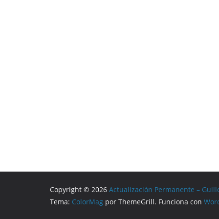
Copyright © 2026
Actualización Permanente – Guill
Tema:
ColorMag
por ThemeGrill. Funciona con
Wor