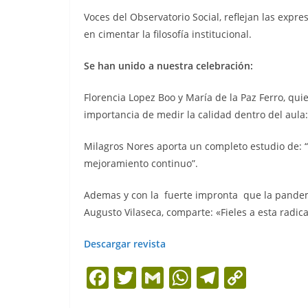
Voces del Observatorio Social, reflejan las expr
en cimentar la filosofía institucional.
Se han unido a nuestra celebración:
Florencia Lopez Boo y María de la Paz Ferro, qu
importancia de medir la calidad dentro del aula:
Milagros Nores aporta un completo estudio de: “I
mejoramiento continuo”.
Ademas y con la fuerte impronta que la pandemi
Augusto Vilaseca, comparte: «Fieles a esta radic
Descargar revista
F
T
G
W
T
C
a
w
m
h
el
o