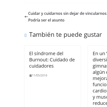
c
itt
ai
at
e
p
e
er
l
s
gr
y
Cuidar y cuidarnos sin dejar de vincularnos
b
A
a
Li
Podría ser el asunto
o
p
m
n
También te puede gustar
o
p
k
k
El síndrome del
En un 
Burnout: Cuidado de
divers
cuidadores
gimnas
algún 
11/05/2016
mejora
funci
cardio
y musc
reduce