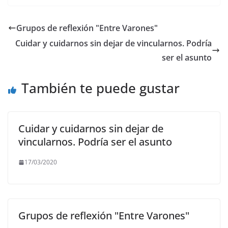
c
itt
ai
at
e
p
e
er
l
s
gr
y
Grupos de reflexión "Entre Varones"
b
A
a
Li
Cuidar y cuidarnos sin dejar de vincularnos. Podría
o
p
m
n
ser el asunto
o
p
k
También te puede gustar
k
Cuidar y cuidarnos sin dejar de
vincularnos. Podría ser el asunto
17/03/2020
Grupos de reflexión "Entre Varones"