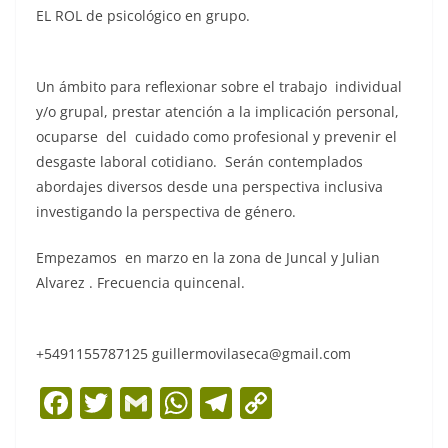
EL ROL de psicológico en grupo.
Un ámbito para reflexionar sobre el trabajo individual
y/o grupal, prestar atención a la implicación personal,
ocuparse del cuidado como profesional y prevenir el
desgaste laboral cotidiano. Serán contemplados
abordajes diversos desde una perspectiva inclusiva
investigando la perspectiva de género.
Empezamos en marzo en la zona de Juncal y Julian
Alvarez . Frecuencia quincenal.
+5491155787125 guillermovilaseca@gmail.com
F
T
G
W
T
C
a
w
m
h
el
o