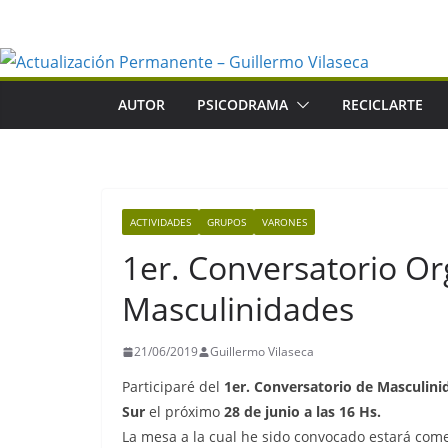
Saltar
al
contenido
AUTOR
PSICODRAMA
RECICLARTE
ACTIVIDADES
GRUPOS
VARONES
1er. Conversatorio Or
Masculinidades
21/06/2019
Guillermo Vilaseca
Participaré del
1er. Conversatorio de Masculini
Sur
el próximo
28 de junio a las 16 Hs.
La mesa a la cual he sido convocado estará com