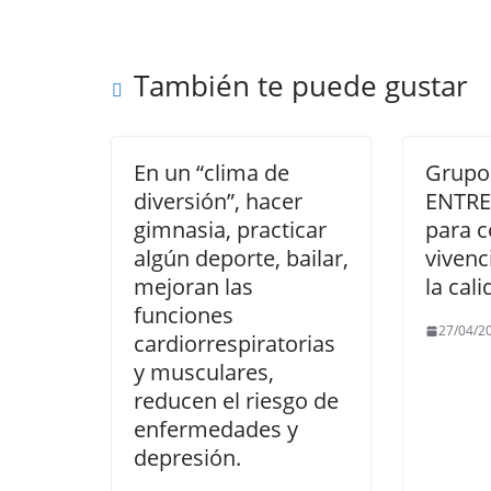
b
A
a
Li
o
p
m
n
También te puede gustar
o
p
k
k
En un “clima de
Grupos
diversión”, hacer
ENTRE
gimnasia, practicar
para c
algún deporte, bailar,
vivenc
mejoran las
la cal
funciones
27/04/2
cardiorrespiratorias
y musculares,
reducen el riesgo de
enfermedades y
depresión.