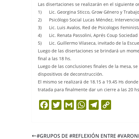
Las disertaciones se realizarán en el siguiente o
1)
Lic. Georgina Sticco, Grow Género y Trabaj
2)
Psicólogo Social Lucas Méndez, Intervencio
3)
Lic. Luis Avalos, Red de Psicologxs Feminist
4)
Lic. Renata Passolini, Aprés Coup Sociedad 
5)
Lic. Guillermo Vilaseca, invitado de la Escue
Luego de las disertaciones se brindará un mome
final a las 18 hs.
Luego de las conclusiones finales de la mesa, se
dispositivos de deconstrucción.
El mismo se realizará de 18.15 a 19.45 Hs donde
tratada para finalmente dar un cierre a las 20 hs
F
T
G
W
T
C
a
w
m
h
el
o
c
itt
ai
at
e
p
e
er
l
s
gr
y
#GRUPOS DE #REFLEXIÓN ENTRE #VARON