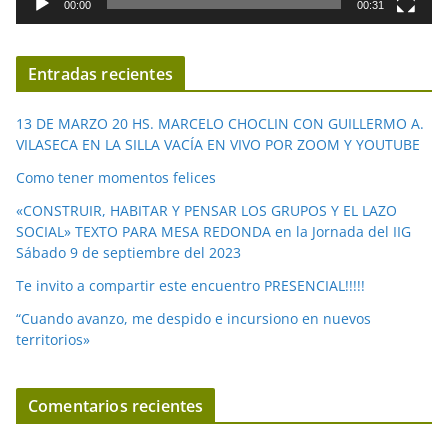
00:00
00:31
e
v
í
Entradas recientes
d
e
13 DE MARZO 20 HS. MARCELO CHOCLIN CON GUILLERMO A.
o
VILASECA EN LA SILLA VACÍA EN VIVO POR ZOOM Y YOUTUBE
Como tener momentos felices
«CONSTRUIR, HABITAR Y PENSAR LOS GRUPOS Y EL LAZO
SOCIAL» TEXTO PARA MESA REDONDA en la Jornada del IIG
Sábado 9 de septiembre del 2023
Te invito a compartir este encuentro PRESENCIAL!!!!!
“Cuando avanzo, me despido e incursiono en nuevos
territorios»
Comentarios recientes