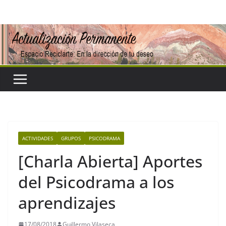
Saltar
al
contenido
ACTIVIDADES
GRUPOS
PSICODRAMA
[Charla Abierta] Aportes
del Psicodrama a los
aprendizajes
17/08/2018
Guillermo Vilaseca