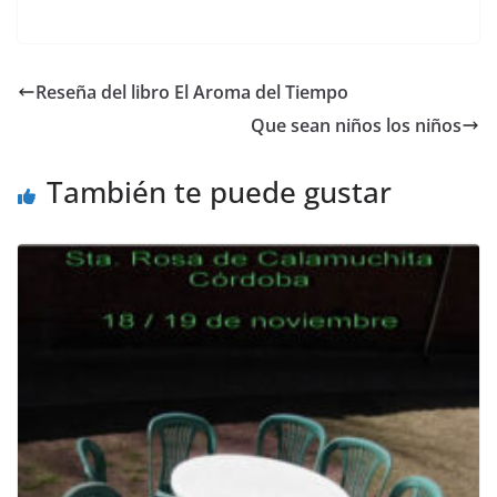
a
w
m
h
el
o
c
itt
ai
at
e
p
e
er
l
s
gr
y
Reseña del libro El Aroma del Tiempo
b
A
a
Li
Que sean niños los niños
o
p
m
n
o
p
k
También te puede gustar
k