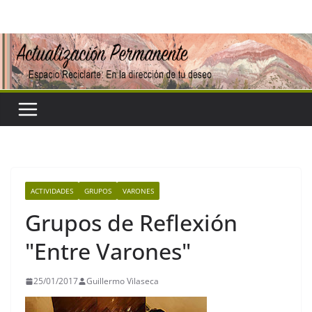
Saltar
al
contenido
ACTIVIDADES
GRUPOS
VARONES
Grupos de Reflexión
"Entre Varones"
25/01/2017
Guillermo Vilaseca