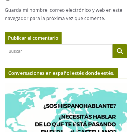
Guarda mi nombre, correo electrónico y web en este
navegador para la próxima vez que comente.
Conversaciones en español estés donde estés.
R
e
p
r
o
d
u