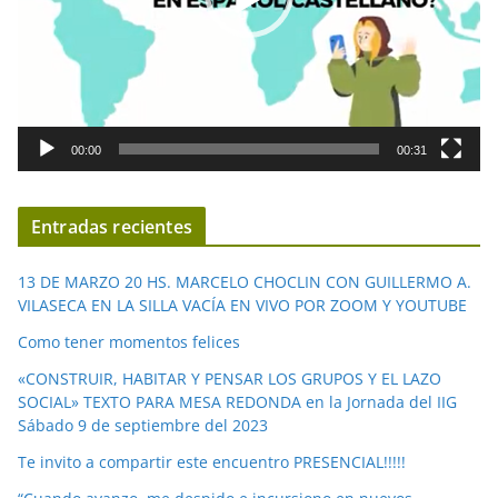
c
t
o
r
d
00:00
00:31
e
v
í
Entradas recientes
d
e
13 DE MARZO 20 HS. MARCELO CHOCLIN CON GUILLERMO A.
o
VILASECA EN LA SILLA VACÍA EN VIVO POR ZOOM Y YOUTUBE
Como tener momentos felices
«CONSTRUIR, HABITAR Y PENSAR LOS GRUPOS Y EL LAZO
SOCIAL» TEXTO PARA MESA REDONDA en la Jornada del IIG
Sábado 9 de septiembre del 2023
Te invito a compartir este encuentro PRESENCIAL!!!!!