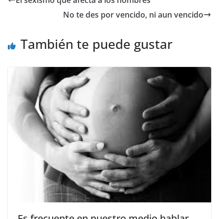
El sexismo que afecta a los hombres
b
A
a
Li
No te des por vencido, ni aun vencido
o
p
m
n
o
p
k
También te puede gustar
k
Es frecuente en nuestro medio hablar