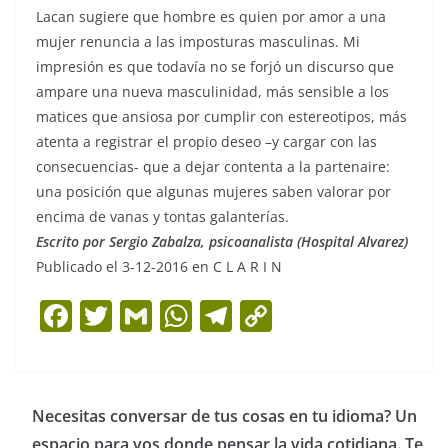
Lacan sugiere que hombre es quien por amor a una
mujer renuncia a las imposturas masculinas. Mi
impresión es que todavía no se forjó un discurso que
ampare una nueva masculinidad, más sensible a los
matices que ansiosa por cumplir con estereotipos, más
atenta a registrar el propio deseo –y cargar con las
consecuencias- que a dejar contenta a la partenaire:
una posición que algunas mujeres saben valorar por
encima de vanas y tontas galanterías.
Escrito por Sergio Zabalza, psicoanalista (Hospital Alvarez)
Publicado el 3-12-2016 en C L A R I N
F
T
G
W
T
C
a
w
m
h
el
o
c
itt
ai
at
e
p
e
er
l
s
gr
y
Necesitas conversar de tus cosas en tu idioma? Un
b
A
a
Li
espacio para vos donde pensar la vida cotidiana. Te