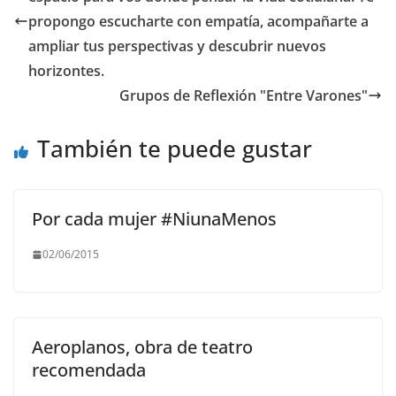
o
p
m
n
propongo escucharte con empatía, acompañarte a
o
p
k
ampliar tus perspectivas y descubrir nuevos
horizontes.
k
Grupos de Reflexión "Entre Varones"
También te puede gustar
Por cada mujer #NiunaMenos
02/06/2015
Aeroplanos, obra de teatro
recomendada