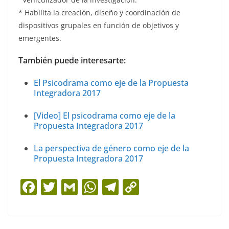
* Habilita la creación, diseño y coordinación de
dispositivos grupales en función de objetivos y
emergentes.
También puede interesarte:
El Psicodrama como eje de la Propuesta
Integradora 2017
[Video] El psicodrama como eje de la
Propuesta Integradora 2017
La perspectiva de género como eje de la
Propuesta Integradora 2017
F
T
G
W
T
C
a
w
m
h
el
o
c
itt
ai
at
e
p