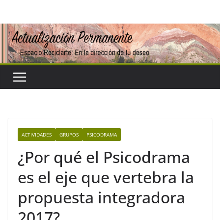
Saltar
al
contenido
ACTIVIDADES
GRUPOS
PSICODRAMA
¿Por qué el Psicodrama
es el eje que vertebra la
propuesta integradora
2017?