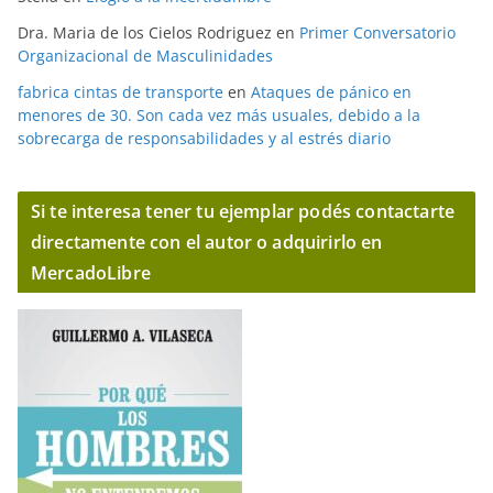
Dra. Maria de los Cielos Rodriguez
en
Primer Conversatorio
Organizacional de Masculinidades
fabrica cintas de transporte
en
Ataques de pánico en
menores de 30. Son cada vez más usuales, debido a la
sobrecarga de responsabilidades y al estrés diario
Si te interesa tener tu ejemplar podés contactarte
directamente con el autor o adquirirlo en
MercadoLibre