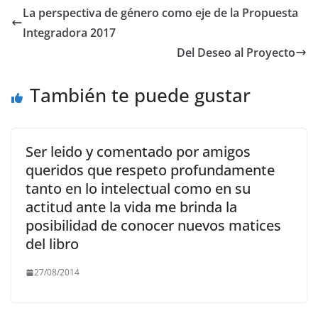
e
er
l
s
gr
y
La perspectiva de género como eje de la Propuesta
b
A
a
Li
Integradora 2017
o
p
m
n
Del Deseo al Proyecto
o
p
k
También te puede gustar
k
Ser leido y comentado por amigos
queridos que respeto profundamente
tanto en lo intelectual como en su
actitud ante la vida me brinda la
posibilidad de conocer nuevos matices
del libro
27/08/2014