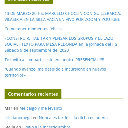
d
e
13 DE MARZO 20 HS. MARCELO CHOCLIN CON GUILLERMO A.
o
VILASECA EN LA SILLA VACÍA EN VIVO POR ZOOM Y YOUTUBE
Como tener momentos felices
«CONSTRUIR, HABITAR Y PENSAR LOS GRUPOS Y EL LAZO
SOCIAL» TEXTO PARA MESA REDONDA en la Jornada del IIG
Sábado 9 de septiembre del 2023
Te invito a compartir este encuentro PRESENCIAL!!!!!
“Cuando avanzo, me despido e incursiono en nuevos
territorios»
Comentarios recientes
Mar
en
Me caigo y me levanto
cristianomega
en
Nunca es tarde si la dicha es buena
Stella
en
Elogio a la incertidumbre