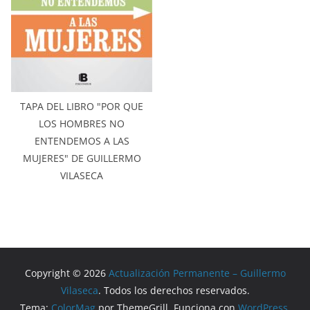
TAPA DEL LIBRO "POR QUE
LOS HOMBRES NO
ENTENDEMOS A LAS
MUJERES" DE GUILLERMO
VILASECA
Copyright © 2026
Actualización Permanente – Guillermo
Vilaseca
. Todos los derechos reservados.
Tema:
ColorMag
por ThemeGrill. Funciona con
WordPress
.