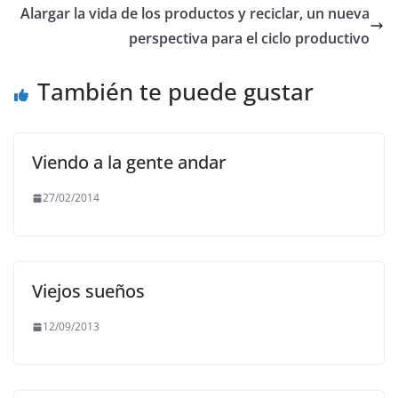
b
A
a
Li
Alargar la vida de los productos y reciclar, un nueva
o
p
m
n
perspectiva para el ciclo productivo
o
p
k
También te puede gustar
k
Viendo a la gente andar
27/02/2014
Viejos sueños
12/09/2013