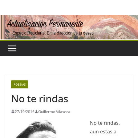
Saltar
al
contenido
POESÍAS
No te rindas
27/10/2016
Guillermo Vilaseca
No te rindas,
aun estas a