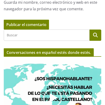
Guarda mi nombre, correo electrónico y web en este
navegador para la próxima vez que comente.
Conversaciones en español estés donde estés.
R
e
p
r
o
d
u
c