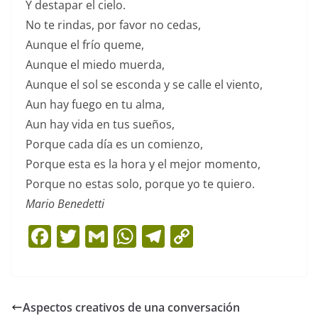
Y destapar el cielo.
No te rindas, por favor no cedas,
Aunque el frío queme,
Aunque el miedo muerda,
Aunque el sol se esconda y se calle el viento,
Aun hay fuego en tu alma,
Aun hay vida en tus sueños,
Porque cada día es un comienzo,
Porque esta es la hora y el mejor momento,
Porque no estas solo, porque yo te quiero.
Mario Benedetti
F
T
G
W
T
C
a
w
m
h
el
o
c
itt
ai
at
e
p
e
er
l
s
gr
y
Aspectos creativos de una conversación