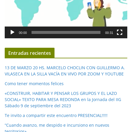
t
o
r
d
00:00
00:31
e
v
í
Entradas recientes
d
e
13 DE MARZO 20 HS. MARCELO CHOCLIN CON GUILLERMO A.
o
VILASECA EN LA SILLA VACÍA EN VIVO POR ZOOM Y YOUTUBE
Como tener momentos felices
«CONSTRUIR, HABITAR Y PENSAR LOS GRUPOS Y EL LAZO
SOCIAL» TEXTO PARA MESA REDONDA en la Jornada del IIG
Sábado 9 de septiembre del 2023
Te invito a compartir este encuentro PRESENCIAL!!!!!
“Cuando avanzo, me despido e incursiono en nuevos
territorios»