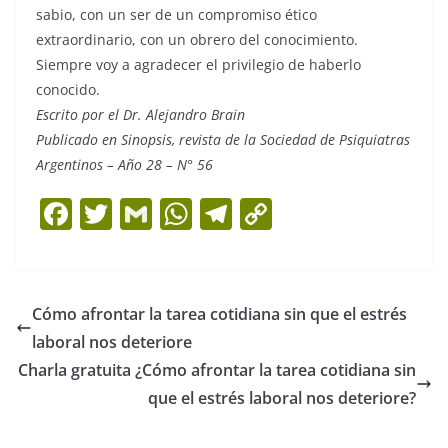
sabio, con un ser de un compromiso ético
extraordinario, con un obrero del conocimiento.
Siempre voy a agradecer el privilegio de haberlo
conocido.
Escrito por el Dr. Alejandro Brain
Publicado en Sinopsis, revista de la Sociedad de Psiquiatras
Argentinos – Año 28 – N° 56
F
T
G
W
T
C
a
w
m
h
el
o
c
itt
ai
at
e
p
e
er
l
s
gr
y
Cómo afrontar la tarea cotidiana sin que el estrés
b
A
a
Li
laboral nos deteriore
o
p
m
n
Charla gratuita ¿Cómo afrontar la tarea cotidiana sin
o
p
k
que el estrés laboral nos deteriore?
k