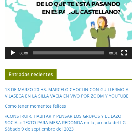
d
u
c
t
o
r
d
00:00
00:31
e
v
í
Entradas recientes
d
e
13 DE MARZO 20 HS. MARCELO CHOCLIN CON GUILLERMO A.
o
VILASECA EN LA SILLA VACÍA EN VIVO POR ZOOM Y YOUTUBE
Como tener momentos felices
«CONSTRUIR, HABITAR Y PENSAR LOS GRUPOS Y EL LAZO
SOCIAL» TEXTO PARA MESA REDONDA en la Jornada del IIG
Sábado 9 de septiembre del 2023