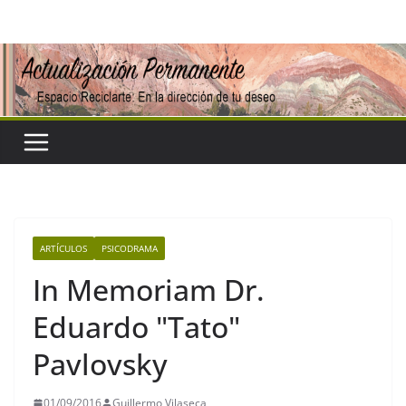
Saltar
al
contenido
ARTÍCULOS
PSICODRAMA
In Memoriam Dr.
Eduardo "Tato"
Pavlovsky
01/09/2016
Guillermo Vilaseca