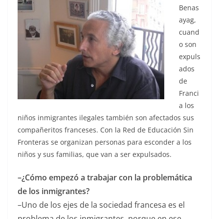
Benas
ayag,
cuand
o son
expuls
ados
de
Franci
a los
niños inmigrantes ilegales también son afectados sus
compañeritos franceses. Con la Red de Educación Sin
Fronteras se organizan personas para esconder a los
niños y sus familias, que van a ser expulsados.
–¿Cómo empezó a trabajar con la problemática
de los inmigrantes?
–Uno de los ejes de la sociedad francesa es el
problema de los inmigrantes, porque en ese