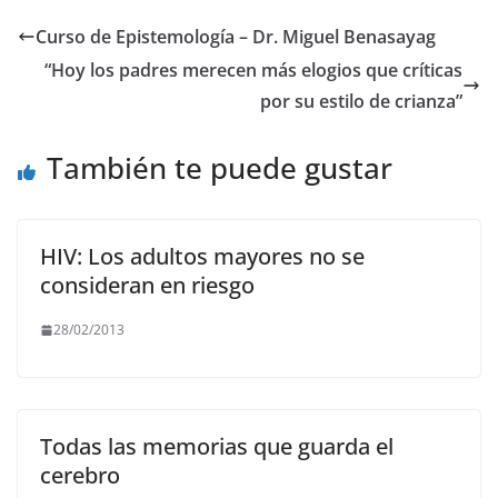
e
er
l
s
gr
y
Curso de Epistemología – Dr. Miguel Benasayag
b
A
a
Li
“Hoy los padres merecen más elogios que críticas
o
p
m
n
por su estilo de crianza”
o
p
k
También te puede gustar
k
HIV: Los adultos mayores no se
consideran en riesgo
28/02/2013
Todas las memorias que guarda el
cerebro