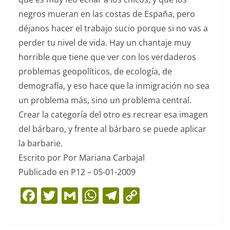
negros mueran en las costas de España, pero
déjanos hacer el trabajo sucio porque si no vas a
perder tu nivel de vida. Hay un chantaje muy
horrible que tiene que ver con los verdaderos
problemas geopolíticos, de ecología, de
demografía, y eso hace que la inmigración no sea
un problema más, sino un problema central.
Crear la categoría del otro es recrear esa imagen
del bárbaro, y frente al bárbaro se puede aplicar
la barbarie.
Escrito por Por Mariana Carbajal
Publicado en P12 – 05-01-2009
F
T
G
W
T
C
a
w
m
h
el
o
c
itt
ai
at
e
p