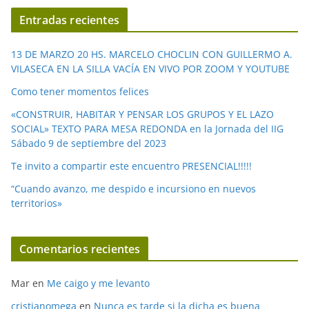
í
Entradas recientes
d
e
13 DE MARZO 20 HS. MARCELO CHOCLIN CON GUILLERMO A.
o
VILASECA EN LA SILLA VACÍA EN VIVO POR ZOOM Y YOUTUBE
Como tener momentos felices
«CONSTRUIR, HABITAR Y PENSAR LOS GRUPOS Y EL LAZO
SOCIAL» TEXTO PARA MESA REDONDA en la Jornada del IIG
Sábado 9 de septiembre del 2023
Te invito a compartir este encuentro PRESENCIAL!!!!!
“Cuando avanzo, me despido e incursiono en nuevos
territorios»
Comentarios recientes
Mar
en
Me caigo y me levanto
cristianomega
en
Nunca es tarde si la dicha es buena