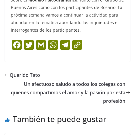
Buenos Aires como con los participantes de Rosario. La
próxima semana vamos a continuar la actividad para
ahondar en la temática abordando las inquietudes e
interrogantes de los participantes.
F
T
G
W
T
C
a
w
m
h
el
o
c
itt
ai
at
e
p
e
er
l
s
gr
y
Querido Tato
b
A
a
Li
Un afectuoso saludo a todos los colegas con
o
p
m
n
quienes compartimos el amor y la pasión por esta
o
p
k
profesión
k
También te puede gustar