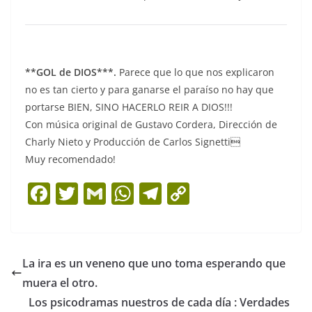
**GOL de DIOS***.
Parece que lo que nos explicaron
no es tan cierto y para ganarse el paraíso no hay que
portarse BIEN, SINO HACERLO REIR A DIOS!!!
Con música original de Gustavo Cordera, Dirección de
Charly Nieto y Producción de Carlos Signetti
Muy recomendado!
F
T
G
W
T
C
a
w
m
h
el
o
c
itt
ai
at
e
p
e
er
l
s
gr
y
La ira es un veneno que uno toma esperando que
b
A
a
Li
muera el otro.
o
p
m
n
Los psicodramas nuestros de cada día : Verdades