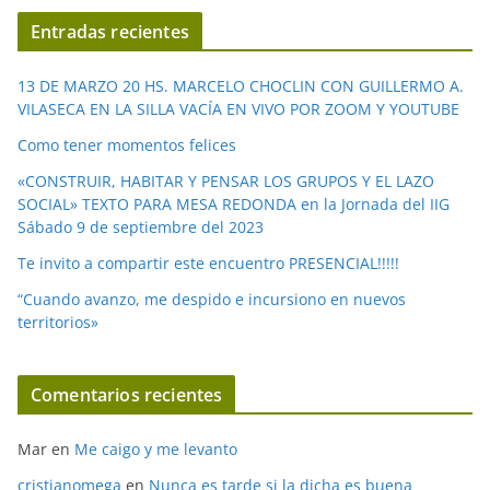
í
Entradas recientes
d
e
13 DE MARZO 20 HS. MARCELO CHOCLIN CON GUILLERMO A.
o
VILASECA EN LA SILLA VACÍA EN VIVO POR ZOOM Y YOUTUBE
Como tener momentos felices
«CONSTRUIR, HABITAR Y PENSAR LOS GRUPOS Y EL LAZO
SOCIAL» TEXTO PARA MESA REDONDA en la Jornada del IIG
Sábado 9 de septiembre del 2023
Te invito a compartir este encuentro PRESENCIAL!!!!!
“Cuando avanzo, me despido e incursiono en nuevos
territorios»
Comentarios recientes
Mar
en
Me caigo y me levanto
cristianomega
en
Nunca es tarde si la dicha es buena