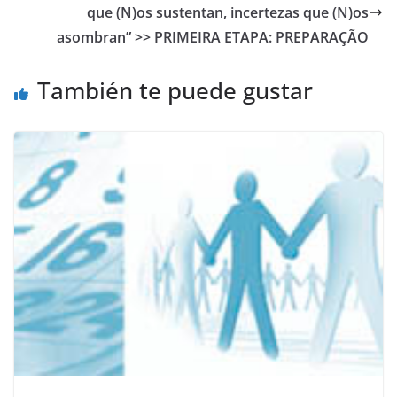
o
p
k
que (N)os sustentan, incertezas que (N)os
asombran” >> PRIMEIRA ETAPA: PREPARAÇÃO
k
También te puede gustar