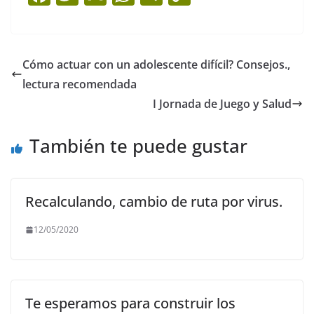
a
w
m
h
el
o
c
itt
ai
at
e
p
e
er
l
s
gr
y
Cómo actuar con un adolescente difícil? Consejos.,
b
A
a
Li
lectura recomendada
o
p
m
n
I Jornada de Juego y Salud
o
p
k
También te puede gustar
k
Recalculando, cambio de ruta por virus.
12/05/2020
Te esperamos para construir los