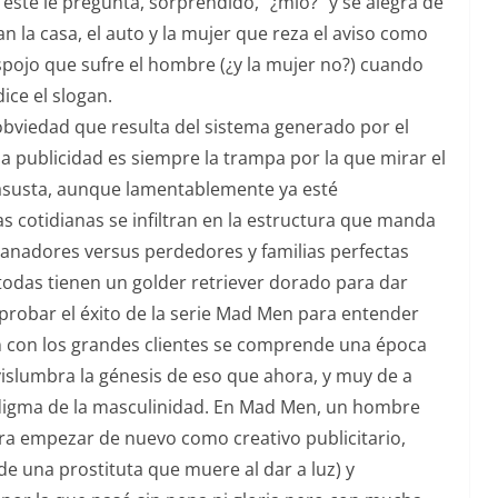
éste le pregunta, sorprendido, “¿mío?” y se alegra de
ban la casa, el auto y la mujer que reza el aviso como
spojo que sufre el hombre (¿y la mujer no?) cuando
ice el slogan.
 obviedad que resulta del sistema generado por el
a publicidad es siempre la trampa por la que mirar el
susta, aunque lamentablemente ya esté
as cotidianas se infiltran en la estructura que manda
ganadores versus perdedores y familias perfectas
todas tienen un golder retriever dorado para dar
probar el éxito de la serie Mad Men para entender
n con los grandes clientes se comprende una época
 vislumbra la génesis de eso que ahora, y muy de a
adigma de la masculinidad. En Mad Men, un hombre
ra empezar de nuevo como creativo publicitario,
de una prostituta que muere al dar a luz) y