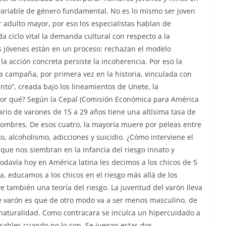
variable de género fundamental. No es lo mismo ser joven
r adulto mayor, por eso los especialistas hablan de
a ciclo vital la demanda cultural con respecto a la
 jóvenes están en un proceso: rechazan el modelo
la acción concreta persiste la incoherencia. Por eso la
 campaña, por primera vez en la historia, vinculada con
ento”, creada bajo los lineamientos de Unete, la
Por qué? Según la Cepal (Comisión Económica para América
tario de varones de 15 a 29 años tiene una altísima tasa de
hombres. De esos cuatro, la mayoría muere por peleas entre
to, alcoholismo, adicciones y suicidio. ¿Cómo interviene el
 que nos siembran en la infancia del riesgo innato y
odavía hoy en América latina les decimos a los chicos de 5
ea, educamos a los chicos en el riesgo más allá de los
uye también una teoría del riesgo. La juventud del varón lleva
ese varón es que de otro modo va a ser menos masculino, de
naturalidad. Como contracara se inculca un hipercuidado a
nerables cuando no lo son. Se juegan estas dos