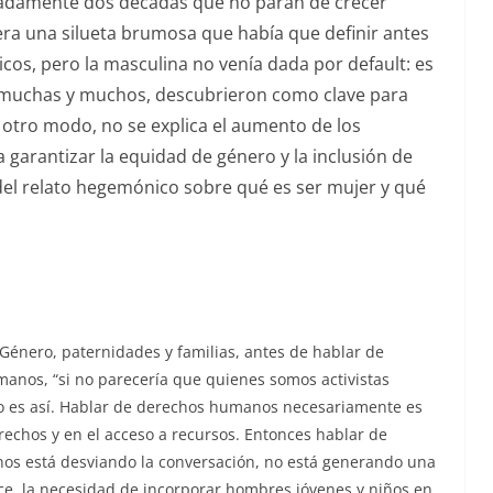
madamente dos décadas que no paran de crecer
ra una silueta brumosa que había que definir antes
os, pero la masculina no venía dada por default: es
e, muchas y muchos, descubrieron como clave para
e otro modo, no se explica el aumento de los
ra garantizar la equidad de género y la inclusión de
del relato hegemónico sobre qué es ser mujer y qué
Género, paternidades y familias, antes de hablar de
nos, “si no parecería que quienes somos activistas
o es así. Hablar de derechos humanos necesariamente es
rechos y en el acceso a recursos. Entonces hablar de
s está desviando la conversación, no está generando una
ce, la necesidad de incorporar hombres jóvenes y niños en