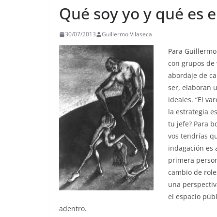
Qué soy yo y qué es 
30/07/2013
Guillermo Vilaseca
Para Guillermo 
con grupos de 
abordaje de ca
ser, elaboran 
ideales. “El va
la estrategia e
tu jefe? Para b
vos tendrías q
indagación es 
primera person
cambio de role
una perspectiva
el espacio púb
adentro.