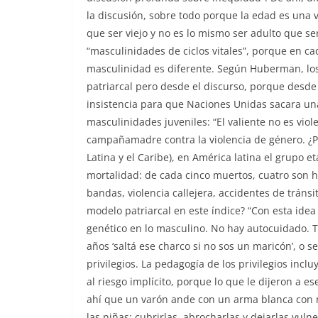
la discusión, sobre todo porque la edad es una 
que ser viejo y no es lo mismo ser adulto que se
“masculinidades de ciclos vitales”, porque en cad
masculinidad es diferente. Según Huberman, los
patriarcal pero desde el discurso, porque desde 
insistencia para que Naciones Unidas sacara una
masculinidades juveniles: “El valiente no es viol
campañamadre contra la violencia de género. ¿
Latina y el Caribe), en América latina el grupo e
mortalidad: de cada cinco muertos, cuatro son 
bandas, violencia callejera, accidentes de tránsi
modelo patriarcal en este índice? “Con esta idea
genético en lo masculino. No hay autocuidado. T
años ‘saltá ese charco si no sos un maricón’, o s
privilegios. La pedagogía de los privilegios incl
al riesgo implícito, porque lo que le dijeron a 
ahí que un varón ande con un arma blanca con 
las niñas: cubrirlas, abrocharlas y dejarlas vul