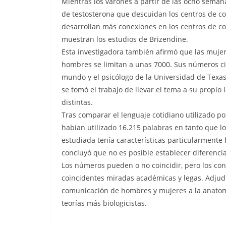
Mientras los varones a partir de las ocho sem
de testosterona que descuidan los centros de co
desarrollan más conexiones en los centros de c
muestran los estudios de Brizendine.
Esta investigadora también afirmó que las mujere
hombres se limitan a unas 7000. Sus números ci
mundo y el psicólogo de la Universidad de Texas
se tomó el trabajo de llevar el tema a su propio l
distintas.
Tras comparar el lenguaje cotidiano utilizado po
habían utilizado 16.215 palabras en tanto que 
estudiada tenía características particularment
concluyó que no es posible establecer diferencia
Los números pueden o no coincidir, pero los co
coincidentes miradas académicas y legas. Adjudic
comunicación de hombres y mujeres a la anatom
teorías más biologicistas.