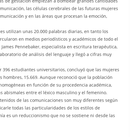
anas de gestación empiezan a bombear grandes cantidades
municación, las células cerebrales de las futuras mujeres
omunicación y en las áreas que procesan la emoción,
s utilizan unas 20.000 palabras diarias, en tanto los
rcularon en medios periodísticos y académicos de todo el
 James Pennebaker, especialista en escritura terapéutica,
aboratorio de análisis del lenguaje y llegó a cifras muy
r 396 estudiantes universitarios, concluyó que las mujeres
los hombres, 15.669. Aunque reconoció que la población
e homogéneas en función de su procedencia académica,
s abismales entre el léxico masculino y el femenino.
ntenidos de las comunicaciones son muy diferentes según
arle todas las particularidades de los estilos de
ía es un reduccionismo que no se sostiene ni desde las