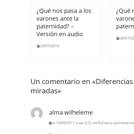
¿Qué nos pasa a los
¿Qué n
varones ante la
varone
paternidad? –
patern
Versión en audio
28/07/2
29/07/2010
Un comentario en «
Diferencias
miradas
»
alma wilheleme
el 19/09/2011 a las 9:22 am
Enlace permanent