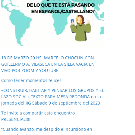
1376_n.mp4?_=1
o
d
u
c
t
o
Entradas recientes
r
d
13 DE MARZO 20 HS. MARCELO CHOCLIN CON
e
GUILLERMO A. VILASECA EN LA SILLA VACÍA EN
VIVO POR ZOOM Y YOUTUBE
v
í
Como tener momentos felices
d
«CONSTRUIR, HABITAR Y PENSAR LOS GRUPOS Y EL
e
LAZO SOCIAL» TEXTO PARA MESA REDONDA en la
o
Jornada del IIG Sábado 9 de septiembre del 2023
Te invito a compartir este encuentro
PRESENCIAL!!!!!
“Cuando avanzo, me despido e incursiono en