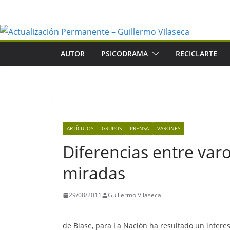
Saltar
al
contenido
AUTOR
PSICODRAMA
RECICLARTE
ARTÍCULOS
GRUPOS
PRENSA
VARONES
Diferencias entre varo
miradas
29/08/2011
Guillermo Vilaseca
de Biase, para La Nación ha resultado un intere