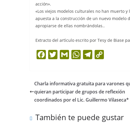
acción».
«Los viejos modelos culturales no han muerto y 
apuesta a la construcción de un nuevo modelo 
apropiarse de ellas nombrándolas..
Extracto del artìculo escrito por Tesy de Biase p
F
T
G
W
T
C
a
w
m
h
el
o
c
itt
ai
at
e
p
e
er
l
s
gr
y
Charla informativa gratuita para varones q
b
A
a
Li
quieran participar de grupos de reflexión
o
p
m
n
coordinados por el Lic. Guillermo Vilaseca*
o
p
k
También te puede gustar
k