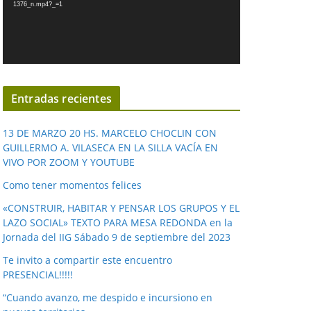
1376_n.mp4?_=1
o
d
u
c
t
o
Entradas recientes
r
d
13 DE MARZO 20 HS. MARCELO CHOCLIN CON
e
GUILLERMO A. VILASECA EN LA SILLA VACÍA EN
VIVO POR ZOOM Y YOUTUBE
v
í
Como tener momentos felices
d
«CONSTRUIR, HABITAR Y PENSAR LOS GRUPOS Y EL
e
LAZO SOCIAL» TEXTO PARA MESA REDONDA en la
o
Jornada del IIG Sábado 9 de septiembre del 2023
Te invito a compartir este encuentro
PRESENCIAL!!!!!
“Cuando avanzo, me despido e incursiono en