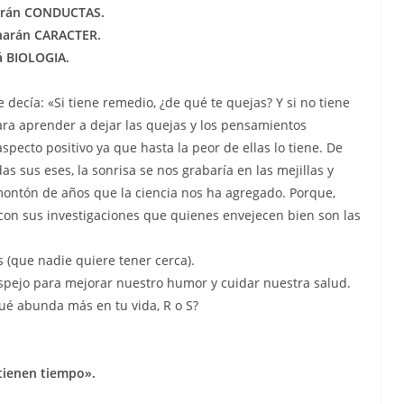
harán CONDUCTAS.
 harán CARACTER.
á BIOLOGIA.
ecía: «Si tiene remedio, ¿de qué te quejas? Y si no tiene
ara aprender a dejar las quejas y los pensamientos
specto positivo ya que hasta la peor de ellas lo tiene. De
 sus eses, la sonrisa se nos grabaría en las mejillas y
montón de años que la ciencia nos ha agregado. Porque,
 con sus investigaciones que quienes envejecen bien son las
(que nadie quiere tener cerca).
spejo para mejorar nuestro humor y cuidar nuestra salud.
ué abunda más en tu vida, R o S?
tienen tiempo».