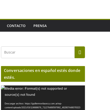
CONTACTO
PRENSA
Conversaciones en español estés donde
estés.
R
Media error: Format(s) not supported or
e
source(s) not found
p
Descargar archivo: https://guillermovilaseca.com.ar/wp-
r
content/uploads/2021/03/119688679_711276489597992_482807448078323