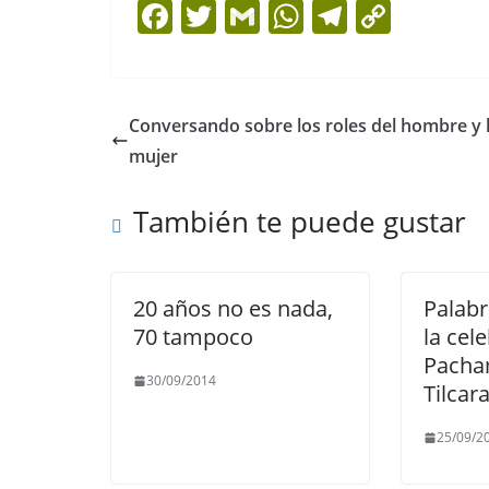
F
T
G
W
T
C
a
w
m
h
el
o
c
itt
ai
at
e
p
e
er
l
s
gr
y
Conversando sobre los roles del hombre y 
b
A
a
Li
mujer
o
p
m
n
También te puede gustar
o
p
k
k
20 años no es nada,
Palab
70 tampoco
la cel
Pacha
30/09/2014
Tilcar
25/09/2