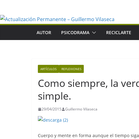
Saltar
al
contenido
AUTOR
PSICODRAMA
RECICLARTE
ARTÍCULOS
REFLEXIONES
Como siempre, la verd
simple.
29/04/2015
Guillermo Vilaseca
Cuerpo y mente en forma aunque el tiempo siga 