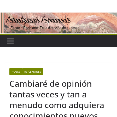
Saltar
al
contenido
FRASES
REFLEXIONES
Cambiaré de opinión
tantas veces y tan a
menudo como adquiera
conocimientos nuevos