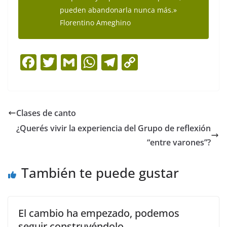
pueden abandonarla nunca más.»
Florentino Ameghino
F
T
G
W
T
C
a
w
m
h
el
o
c
itt
ai
at
e
p
e
er
l
s
gr
y
Clases de canto
b
A
a
Li
¿Querés vivir la experiencia del Grupo de reflexión
o
p
m
n
“entre varones”?
o
p
k
También te puede gustar
k
El cambio ha empezado, podemos
seguir construyéndolo