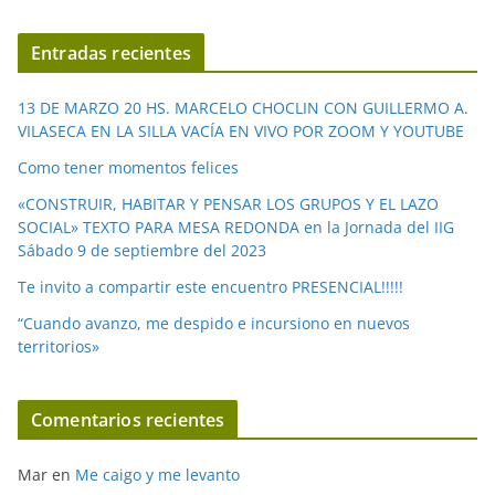
v
í
Entradas recientes
d
e
13 DE MARZO 20 HS. MARCELO CHOCLIN CON GUILLERMO A.
o
VILASECA EN LA SILLA VACÍA EN VIVO POR ZOOM Y YOUTUBE
Como tener momentos felices
«CONSTRUIR, HABITAR Y PENSAR LOS GRUPOS Y EL LAZO
SOCIAL» TEXTO PARA MESA REDONDA en la Jornada del IIG
Sábado 9 de septiembre del 2023
Te invito a compartir este encuentro PRESENCIAL!!!!!
“Cuando avanzo, me despido e incursiono en nuevos
territorios»
Comentarios recientes
Mar
en
Me caigo y me levanto