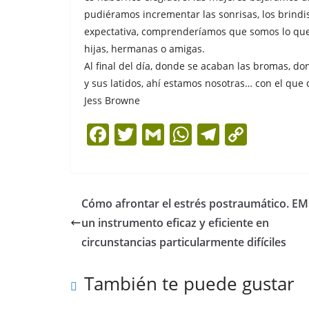
pudiéramos incrementar las sonrisas, los brindis
expectativa, comprenderíamos que somos lo que 
hijas, hermanas o amigas.
Al final del día, donde se acaban las bromas, 
y sus latidos, ahí estamos nosotras… con el que 
Jess Browne
F
T
G
W
T
C
a
w
m
h
el
o
c
itt
ai
at
e
p
e
er
l
s
gr
y
Cómo afrontar el estrés postraumático. E
b
A
a
Li
un instrumento eficaz y eficiente en
o
p
m
n
circunstancias particularmente difíciles
o
p
k
También te puede gustar
k