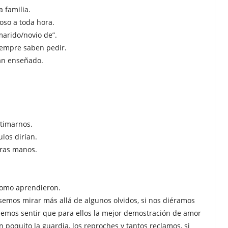
 familia.
toso a toda hora.
marido/novio de”.
iempre saben pedir.
han enseñado.
timarnos.
los dirían.
tras manos.
omo aprendieron.
ásemos mirar más allá de algunos olvidos, si nos diéramos
semos sentir que para ellos la mejor demostración de amor
 poquito la guardia, los reproches y tantos reclamos, si