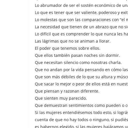
Lo abrumador de ser el sostén económico de una
Lo que es tener que ser valiente, poderoso y exi
Lo molestas que son las comparaciones con “el 
La necesidad que tienen de un abrazo que no s
Lo difícil que es comprender lo que nunca les 
Las lágrimas que no se animan a llorar.
El poder que tenemos sobre ellos.
Que ellos también pasan noches sin dormir.
Que necesitan silencio como nosotras charla.
Que no andan por la vida pensando en cómo las
Que son más débiles de lo que su altura y múscu
Que sacar lo mejor o peor de ellos está en nues
Que piensan y razonan diferente.
Que sienten muy parecido.
Que demuestran sentimientos como pueden o c
Si las mujeres entendiésemos todo esto, si logr
cuenta de que no hay todos o ninguno, si pudié
es habernos elegido, si las mujeres bajáramos un