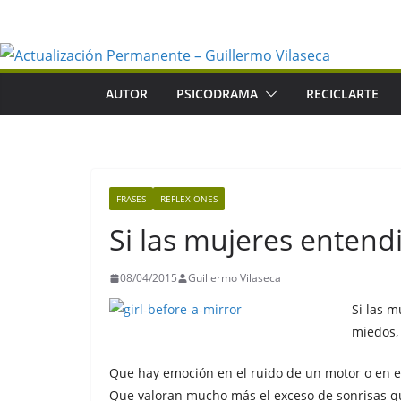
Saltar
al
contenido
AUTOR
PSICODRAMA
RECICLARTE
FRASES
REFLEXIONES
Si las mujeres enten
08/04/2015
Guillermo Vilaseca
Si las 
miedos,
Que hay emoción en el ruido de un motor o en el
Que valoran mucho más el exceso de sonrisas qu