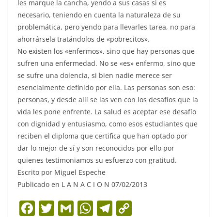
les marque la cancha, yendo a sus casas si es
necesario, teniendo en cuenta la naturaleza de su
problemática, pero yendo para llevarles tarea, no para
ahorrársela tratándolos de «pobrecitos».
No existen los «enfermos», sino que hay personas que
sufren una enfermedad. No se «es» enfermo, sino que
se sufre una dolencia, si bien nadie merece ser
esencialmente definido por ella. Las personas son eso:
personas, y desde allí se las ven con los desafíos que la
vida les pone enfrente. La salud es aceptar ese desafío
con dignidad y entusiasmo, como esos estudiantes que
reciben el diploma que certifica que han optado por
dar lo mejor de sí y son reconocidos por ello por
quienes testimoniamos su esfuerzo con gratitud.
Escrito por Miguel Espeche
Publicado en L A N A C I O N 07/02/2013
F
T
G
W
T
C