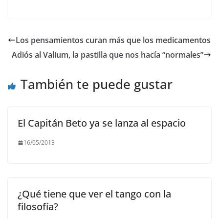
a
w
m
h
el
o
c
itt
ai
at
e
p
e
er
l
s
gr
y
Los pensamientos curan más que los medicamentos
b
A
a
Li
Adiós al Valium, la pastilla que nos hacía “normales”
o
p
m
n
o
p
k
También te puede gustar
k
El Capitán Beto ya se lanza al espacio
16/05/2013
¿Qué tiene que ver el tango con la
filosofía?