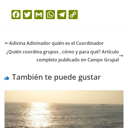
F
T
G
W
T
C
a
w
m
h
el
o
c
itt
ai
at
e
p
e
er
l
s
gr
y
Adivina Adivinador quién es el Coordinador
b
A
a
Li
¿Quién coordina grupos , cómo y para qué? Artículo
o
p
m
n
completo publicado en Campo Grupal
o
p
k
También te puede gustar
k