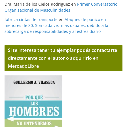
Dra. Maria de los Cielos Rodriguez
en
Primer Conversatorio
Organizacional de Masculinidades
fabrica cintas de transporte
en
Ataques de pánico en
menores de 30. Son cada vez más usuales, debido a la
sobrecarga de responsabilidades y al estrés diario
Si te interesa tener tu ejemplar podés contactarte
directamente con el autor o adquirirlo en
MercadoLibre