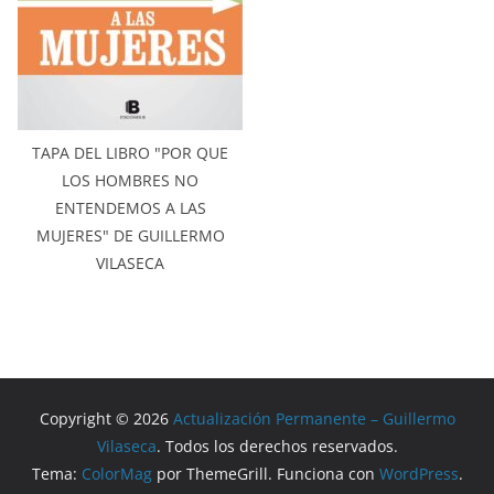
TAPA DEL LIBRO "POR QUE
LOS HOMBRES NO
ENTENDEMOS A LAS
MUJERES" DE GUILLERMO
VILASECA
Copyright © 2026
Actualización Permanente – Guillermo
Vilaseca
. Todos los derechos reservados.
Tema:
ColorMag
por ThemeGrill. Funciona con
WordPress
.