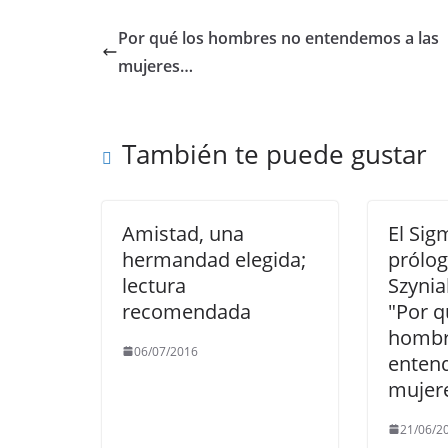
c
itt
ai
at
e
p
e
er
l
s
gr
y
Por qué los hombres no entendemos a las
b
A
a
Li
mujeres…
o
p
m
n
o
p
k
También te puede gustar
k
Amistad, una
El Sig
hermandad elegida;
prólog
lectura
Szynia
recomendada
"Por q
hombr
06/07/2016
enten
mujer
21/06/2