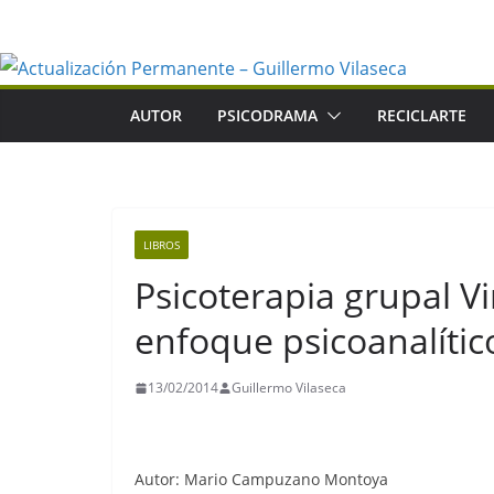
Saltar
al
contenido
AUTOR
PSICODRAMA
RECICLARTE
LIBROS
Psicoterapia grupal Vi
enfoque psicoanalíti
13/02/2014
Guillermo Vilaseca
Autor: Mario Campuzano Montoya