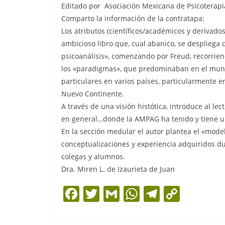
Editado por Asociación Mexicana de Psicoterapi
Comparto la información de la contratapa:
Los atributos (científicos/académicos y derivados
ambicioso libro que, cual abanico, se despliega
psicoanálisis», comenzando por Freud, recorrien
los «paradigmas», que predominaban en el mundo
particulares en varios países, particularmente en
Nuevo Continente.
A través de una visión histótica, introduce al le
en general…donde la AMPAG ha tenido y tiene u
En la sección medular el autor plantea el «model
conceptualizaciones y experiencia adquiridos du
colegas y alumnos.
Dra. Miren L. de Izaurieta de Juan
F
T
G
W
T
C
a
w
m
h
el
o