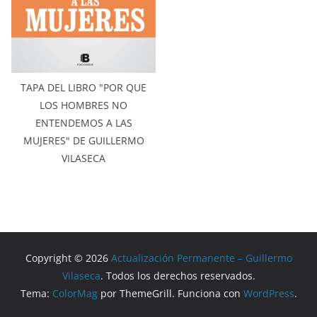
TAPA DEL LIBRO "POR QUE
LOS HOMBRES NO
ENTENDEMOS A LAS
MUJERES" DE GUILLERMO
VILASECA
Copyright © 2026
Actualización Permanente – Guillermo
Vilaseca
. Todos los derechos reservados.
Tema:
ColorMag
por ThemeGrill. Funciona con
WordPress
.