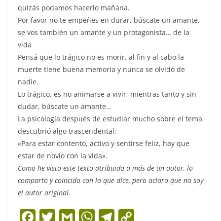
quizás podamos hacerlo mañana.
Por favor no te empeñes en durar, búscate un amante,
se vos también un amante y un protagonista… de la
vida
Pensá que lo trágico no es morir, al fin y al cabo la
muerte tiene buena memoria y nunca se olvidó de
nadie.
Lo trágico, es no animarse a vivir; mientras tanto y sin
dudar, búscate un amante…
La psicología después de estudiar mucho sobre el tema
descubrió algo trascendental:
«Para estar contento, activo y sentirse feliz, hay que
estar de novio con la vida».
Como he visto este texto atribuido a más de un autor, lo
comparto y coincido con lo que dice, pero aclaro que no soy
el autor original.
F
T
G
W
T
C