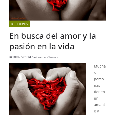
REFLEXIONES
En busca del amor y la
pasión en la vida
10/09/2013
Guillermo Vilaseca
Mucha
s
perso
nas
tienen
un
amant
e y