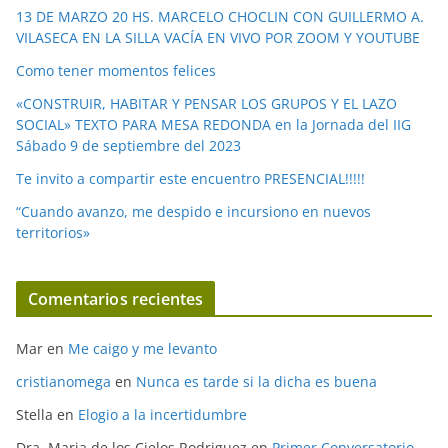
e
13 DE MARZO 20 HS. MARCELO CHOCLIN CON GUILLERMO A.
o
VILASECA EN LA SILLA VACÍA EN VIVO POR ZOOM Y YOUTUBE
Como tener momentos felices
«CONSTRUIR, HABITAR Y PENSAR LOS GRUPOS Y EL LAZO
SOCIAL» TEXTO PARA MESA REDONDA en la Jornada del IIG
Sábado 9 de septiembre del 2023
Te invito a compartir este encuentro PRESENCIAL!!!!!
“Cuando avanzo, me despido e incursiono en nuevos
territorios»
Comentarios recientes
Mar
en
Me caigo y me levanto
cristianomega
en
Nunca es tarde si la dicha es buena
Stella
en
Elogio a la incertidumbre
Dra. Maria de los Cielos Rodriguez
en
Primer Conversatorio