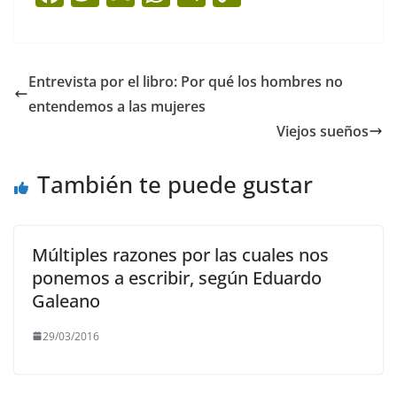
a
w
m
h
el
o
c
itt
ai
at
e
p
e
er
l
s
gr
y
Entrevista por el libro: Por qué los hombres no
b
A
a
Li
entendemos a las mujeres
o
p
m
n
Viejos sueños
o
p
k
También te puede gustar
k
Múltiples razones por las cuales nos
ponemos a escribir, según Eduardo
Galeano
29/03/2016