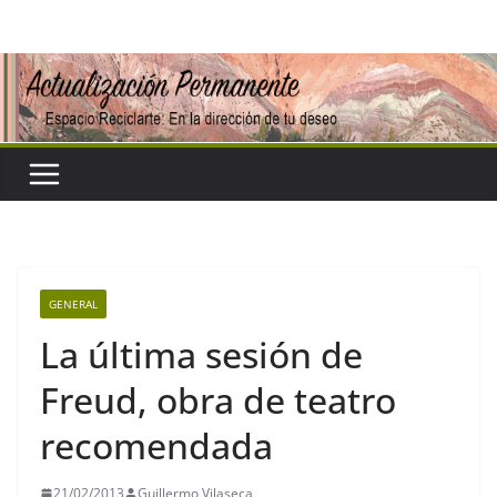
Saltar
al
contenido
GENERAL
La última sesión de
Freud, obra de teatro
recomendada
21/02/2013
Guillermo Vilaseca