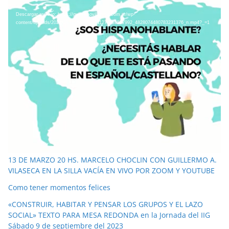
e
Descargar archivo: https://guillermovilaseca.com.ar/wp-
p
content/uploads/2021/03/119688679_711276489597992_4828074480783231376_n.mp4?_=1
r
o
d
u
c
t
o
r
Entradas recientes
d
e
13 DE MARZO 20 HS. MARCELO CHOCLIN CON GUILLERMO A.
v
VILASECA EN LA SILLA VACÍA EN VIVO POR ZOOM Y YOUTUBE
í
d
Como tener momentos felices
e
«CONSTRUIR, HABITAR Y PENSAR LOS GRUPOS Y EL LAZO
o
SOCIAL» TEXTO PARA MESA REDONDA en la Jornada del IIG
Sábado 9 de septiembre del 2023