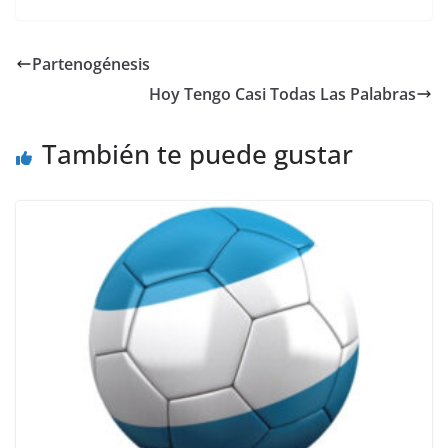
c
itt
ai
at
e
p
e
er
l
s
gr
y
Partenogénesis
b
A
a
Li
Hoy Tengo Casi Todas Las Palabras
o
p
m
n
o
p
k
También te puede gustar
k