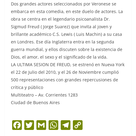
Dos grandes actores seleccionados por Veronese se
embarca en esta comedia, en este duelo de actores. La
obra se centra en el legendario psicoanalista Dr.
Sigmud Freud ( Jorge Suarez) que invita al joven y
brillante académico C.S. Lewis ( Luis Machin) a su casa
en Londres. Ese día Inglaterra entra en la segunda
guerra mundial, y ellos discuten sobre la existencia de
Dios, el amor, el sexo y el significado de la vida.
LA ULTIMA SESION DE FREUD, se estrenó en Nueva York
el 22 de Julio del 2010, y el 26 de Noviembre cumplió
500 representaciones con grandes repercusiones de
crítica y público
Multiteatro – Av. Corrientes 1283
Ciudad de Buenos Aires
F
T
G
W
T
C
a
w
m
h
el
o