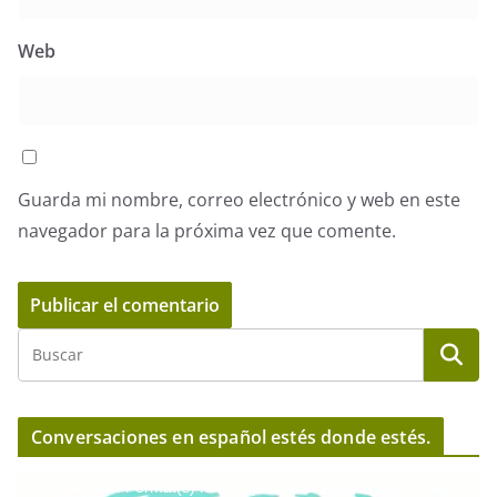
Web
Guarda mi nombre, correo electrónico y web en este
navegador para la próxima vez que comente.
Conversaciones en español estés donde estés.
R
Media error: Format(s) not supported or source(s) not found