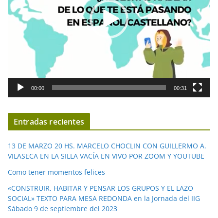
d
u
c
t
o
r
d
00:00
00:31
e
v
í
Entradas recientes
d
e
13 DE MARZO 20 HS. MARCELO CHOCLIN CON GUILLERMO A.
o
VILASECA EN LA SILLA VACÍA EN VIVO POR ZOOM Y YOUTUBE
Como tener momentos felices
«CONSTRUIR, HABITAR Y PENSAR LOS GRUPOS Y EL LAZO
SOCIAL» TEXTO PARA MESA REDONDA en la Jornada del IIG
Sábado 9 de septiembre del 2023