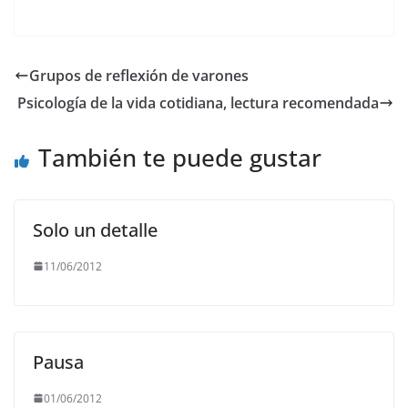
a
w
m
h
el
o
c
itt
ai
at
e
p
e
er
l
s
gr
y
Grupos de reflexión de varones
b
A
a
Li
Psicología de la vida cotidiana, lectura recomendada
o
p
m
n
o
p
k
También te puede gustar
k
Solo un detalle
11/06/2012
Pausa
01/06/2012