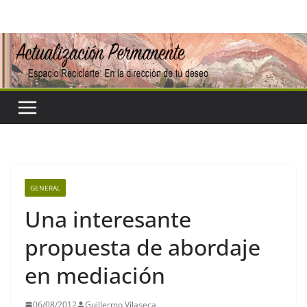
Saltar
al
contenido
GENERAL
Una interesante
propuesta de abordaje
en mediación
06/08/2012
Guillermo Vilaseca