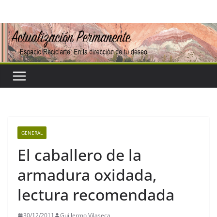
Saltar
al
contenido
GENERAL
El caballero de la
armadura oxidada,
lectura recomendada
30/12/2011
Guillermo Vilaseca