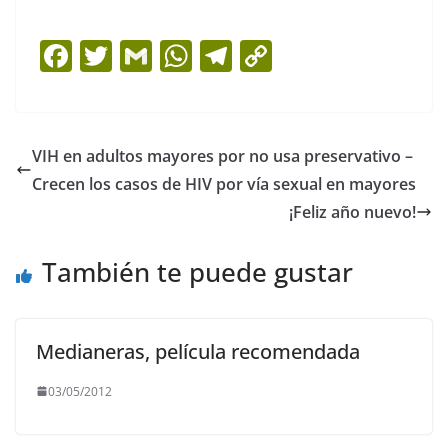
F
T
G
W
T
C
a
w
m
h
el
o
c
itt
ai
at
e
p
e
er
l
s
gr
y
VIH en adultos mayores por no usa preservativo –
b
A
a
Li
Crecen los casos de HIV por vía sexual en mayores
o
p
m
n
¡Feliz año nuevo!
o
p
k
También te puede gustar
k
Medianeras, película recomendada
03/05/2012