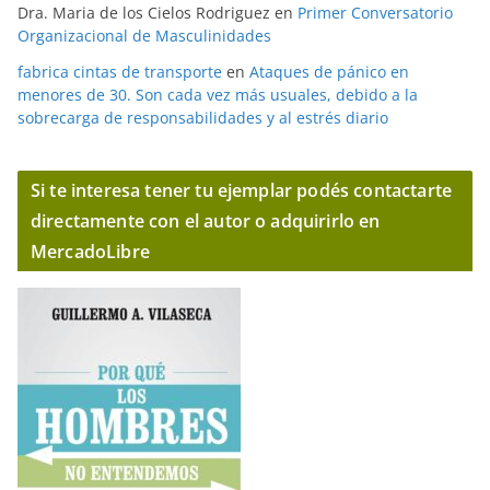
Dra. Maria de los Cielos Rodriguez
en
Primer Conversatorio
Organizacional de Masculinidades
fabrica cintas de transporte
en
Ataques de pánico en
menores de 30. Son cada vez más usuales, debido a la
sobrecarga de responsabilidades y al estrés diario
Si te interesa tener tu ejemplar podés contactarte
directamente con el autor o adquirirlo en
MercadoLibre