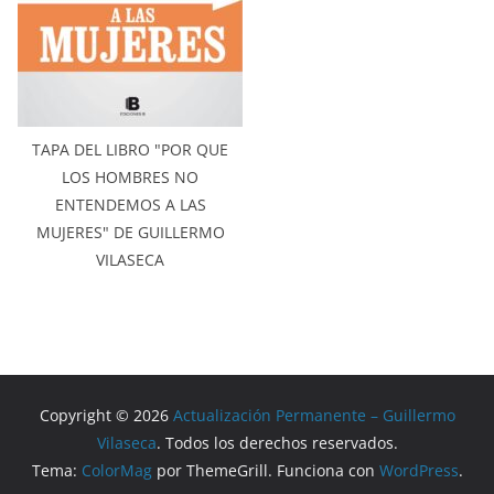
TAPA DEL LIBRO "POR QUE
LOS HOMBRES NO
ENTENDEMOS A LAS
MUJERES" DE GUILLERMO
VILASECA
Copyright © 2026
Actualización Permanente – Guillermo
Vilaseca
. Todos los derechos reservados.
Tema:
ColorMag
por ThemeGrill. Funciona con
WordPress
.