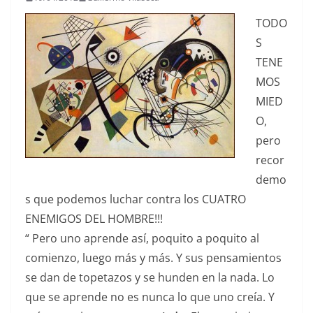
TODO
S
TENE
MOS
MIED
O,
pero
recor
demo
s que podemos luchar contra los CUATRO
ENEMIGOS DEL HOMBRE!!!
“ Pero uno aprende así, poquito a poquito al
comienzo, luego más y más. Y sus pensamientos
se dan de topetazos y se hunden en la nada. Lo
que se aprende no es nunca lo que uno creía. Y