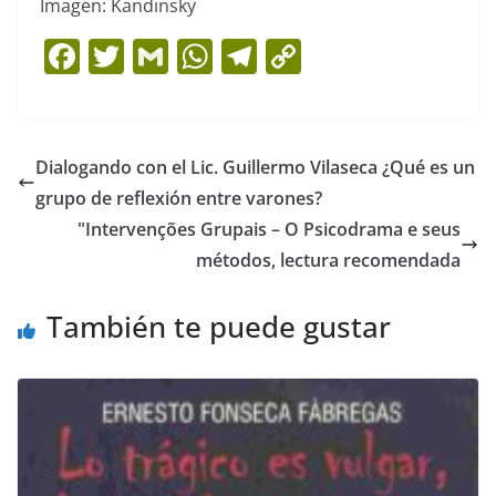
Imagen: Kandinsky
F
T
G
W
T
C
a
w
m
h
el
o
c
itt
ai
at
e
p
e
er
l
s
gr
y
Dialogando con el Lic. Guillermo Vilaseca ¿Qué es un
b
A
a
Li
grupo de reflexión entre varones?
o
p
m
n
"Intervenções Grupais – O Psicodrama e seus
o
p
k
métodos, lectura recomendada
k
También te puede gustar