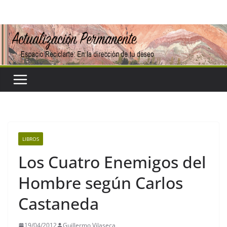
Saltar
al
contenido
LIBROS
Los Cuatro Enemigos del
Hombre según Carlos
Castaneda
19/04/2012
Guillermo Vilaseca