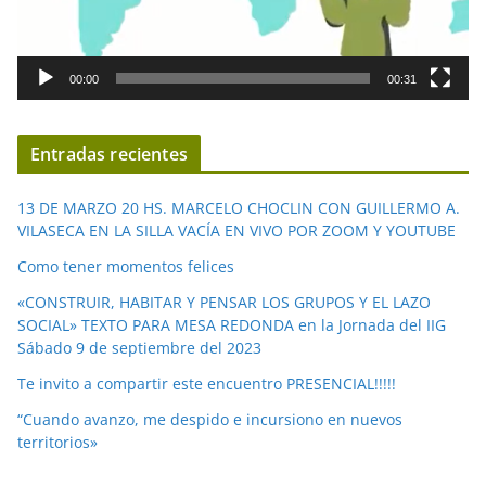
o
r
d
00:00
00:31
e
v
í
Entradas recientes
d
e
13 DE MARZO 20 HS. MARCELO CHOCLIN CON GUILLERMO A.
o
VILASECA EN LA SILLA VACÍA EN VIVO POR ZOOM Y YOUTUBE
Como tener momentos felices
«CONSTRUIR, HABITAR Y PENSAR LOS GRUPOS Y EL LAZO
SOCIAL» TEXTO PARA MESA REDONDA en la Jornada del IIG
Sábado 9 de septiembre del 2023
Te invito a compartir este encuentro PRESENCIAL!!!!!
“Cuando avanzo, me despido e incursiono en nuevos
territorios»