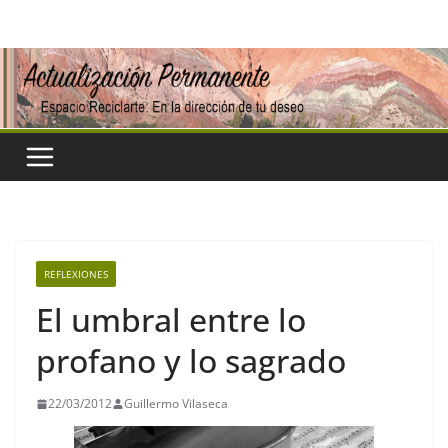
Saltar
al
contenido
REFLEXIONES
El umbral entre lo
profano y lo sagrado
22/03/2012
Guillermo Vilaseca