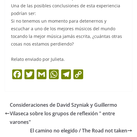
Una de las posibles conclusiones de esta experiencia
podrían ser:
Si no tenemos un momento para detenernos y
escuchar a uno de los mejores músicos del mundo
tocando la mejor música jamás escrita, ¿cuántas otras
cosas nos estamos perdiendo?
Relato enviado por Julieta.
F
T
G
W
T
C
a
w
m
h
el
o
c
itt
ai
at
e
p
e
er
l
s
gr
y
Consideraciones de David Szyniak y Guillermo
b
A
a
Li
Vilaseca sobre los grupos de reflexión " entre
o
p
m
n
varones"
o
p
k
El camino no elegido / The Road not taken