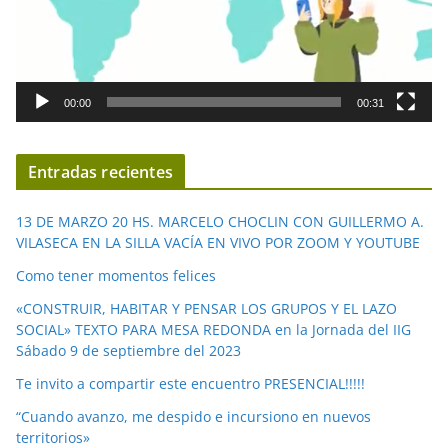
t
o
r
d
00:00
00:31
e
v
í
Entradas recientes
d
e
13 DE MARZO 20 HS. MARCELO CHOCLIN CON GUILLERMO A.
o
VILASECA EN LA SILLA VACÍA EN VIVO POR ZOOM Y YOUTUBE
Como tener momentos felices
«CONSTRUIR, HABITAR Y PENSAR LOS GRUPOS Y EL LAZO
SOCIAL» TEXTO PARA MESA REDONDA en la Jornada del IIG
Sábado 9 de septiembre del 2023
Te invito a compartir este encuentro PRESENCIAL!!!!!
“Cuando avanzo, me despido e incursiono en nuevos
territorios»