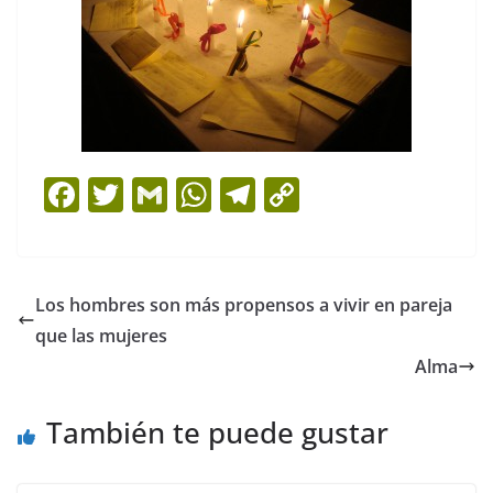
F
T
G
W
T
C
a
w
m
h
el
o
c
itt
ai
at
e
p
e
er
l
s
gr
y
Los hombres son más propensos a vivir en pareja
b
A
a
Li
que las mujeres
o
p
m
n
Alma
o
p
k
También te puede gustar
k