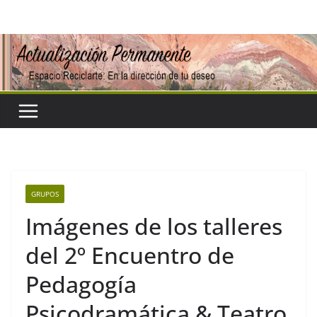
Saltar
al
contenido
GRUPOS
Imágenes de los talleres
del 2º Encuentro de
Pedagogía
Psicodramática & Teatro