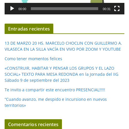
d
00:00
00:31
e
v
í
Entradas recientes
d
e
13 DE MARZO 20 HS. MARCELO CHOCLIN CON GUILLERMO A.
o
VILASECA EN LA SILLA VACÍA EN VIVO POR ZOOM Y YOUTUBE
Como tener momentos felices
«CONSTRUIR, HABITAR Y PENSAR LOS GRUPOS Y EL LAZO
SOCIAL» TEXTO PARA MESA REDONDA en la Jornada del IIG
Sábado 9 de septiembre del 2023
Te invito a compartir este encuentro PRESENCIAL!!!!!
“Cuando avanzo, me despido e incursiono en nuevos
territorios»
Comentarios recientes