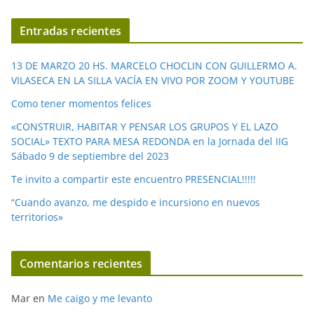
v
í
Entradas recientes
d
e
13 DE MARZO 20 HS. MARCELO CHOCLIN CON GUILLERMO A.
o
VILASECA EN LA SILLA VACÍA EN VIVO POR ZOOM Y YOUTUBE
Como tener momentos felices
«CONSTRUIR, HABITAR Y PENSAR LOS GRUPOS Y EL LAZO
SOCIAL» TEXTO PARA MESA REDONDA en la Jornada del IIG
Sábado 9 de septiembre del 2023
Te invito a compartir este encuentro PRESENCIAL!!!!!
“Cuando avanzo, me despido e incursiono en nuevos
territorios»
Comentarios recientes
Mar
en
Me caigo y me levanto