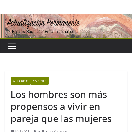
Saltar
al
contenido
ARTÍCULOS
VARONES
Los hombres son más
propensos a vivir en
pareja que las mujeres
12/12/2011
Guillermo Vilaseca