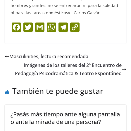
hombres grandes, no se entrenaron ni para la soledad
ni para las tareas domésticas». Carlos Galván.
F
T
G
W
T
C
a
w
m
h
el
o
c
itt
ai
at
e
p
e
er
l
s
gr
y
Masculinities, lectura recomendada
b
A
a
Li
Imágenes de los talleres del 2º Encuentro de
o
p
m
n
Pedagogía Psicodramática & Teatro Espontáneo
o
p
k
También te puede gustar
k
¿Pasás más tiempo ante alguna pantalla
o ante la mirada de una persona?