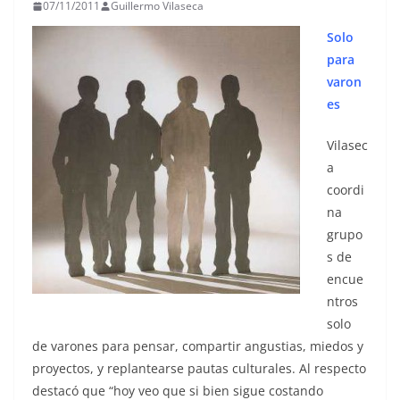
07/11/2011
Guillermo Vilaseca
Solo
para
varon
es
Vilasec
a
coordi
na
grupo
s de
encue
ntros
solo
de varones para pensar, compartir angustias, miedos y
proyectos, y replantearse pautas culturales. Al respecto
destacó que “hoy veo que si bien sigue costando