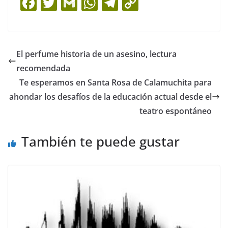
F
T
G
W
T
C
a
w
m
h
el
o
c
itt
ai
at
e
p
e
er
l
s
gr
y
El perfume historia de un asesino, lectura
b
A
a
Li
recomendada
o
p
m
n
Te esperamos en Santa Rosa de Calamuchita para
o
p
k
ahondar los desafíos de la educación actual desde el
teatro espontáneo
k
También te puede gustar