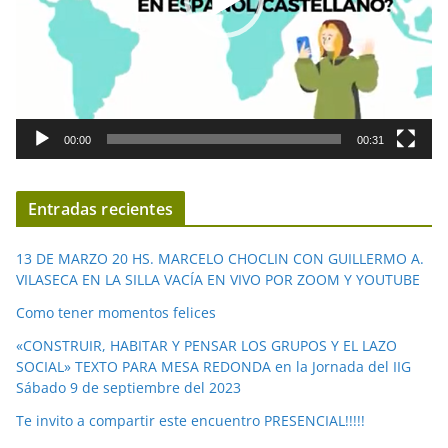
c
t
o
r
d
00:00
00:31
e
v
í
Entradas recientes
d
e
13 DE MARZO 20 HS. MARCELO CHOCLIN CON GUILLERMO A.
o
VILASECA EN LA SILLA VACÍA EN VIVO POR ZOOM Y YOUTUBE
Como tener momentos felices
«CONSTRUIR, HABITAR Y PENSAR LOS GRUPOS Y EL LAZO
SOCIAL» TEXTO PARA MESA REDONDA en la Jornada del IIG
Sábado 9 de septiembre del 2023
Te invito a compartir este encuentro PRESENCIAL!!!!!