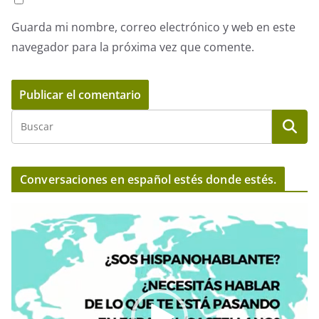
Guarda mi nombre, correo electrónico y web en este
navegador para la próxima vez que comente.
Conversaciones en español estés donde estés.
R
e
p
r
o
d
u